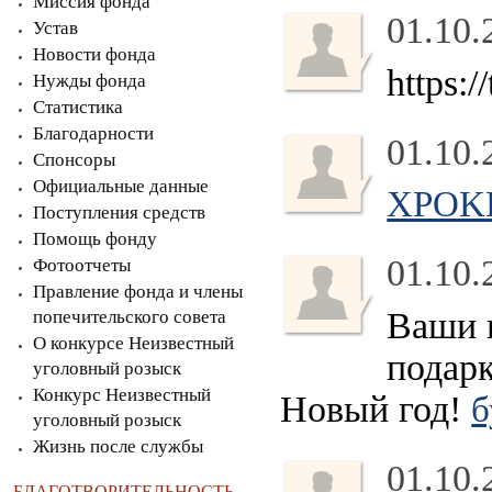
Миссия фонда
01.10.
Устав
Новости фонда
https:
Нужды фонда
Статистика
Благодарности
01.10.
Спонсоры
Официальные данные
XPOK
Поступления средств
Помощь фонду
01.10.
Фотоотчеты
Правление фонда и члены
Ваши 
попечительского совета
О конкурсе Неизвестный
подарк
уголовный розыск
Конкурс Неизвестный
Новый год!
б
уголовный розыск
Жизнь после службы
01.10.
БЛАГОТВОРИТЕЛЬНОСТЬ