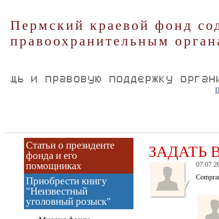
Пермский краевой фонд со
правоохранительным орган
П
Статьи о президенте
ЗАДАТЬ 
фонда и его
помощниках
07.07.2
Comprar
Приобрести книгу
"Неизвестный
уголовный розыск"