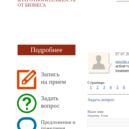
ОТ БИЗНЕСА
Подробнее
07.07.2
erectile
action=
treatme
Запись
на прием
Страницы:
1
2
3
4
5
6
Задать
Задать вопрос
вопрос
Ваше имя:
Например: Елена
Предложения и
пожелания