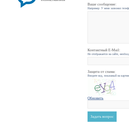
Ваше сообщение:
Например: У меня зазвонил телефо
Контактный E-Mail:
Не отображается на сайте, необхо
Защита от спама:
Введите код, показаный на карти
Обновить