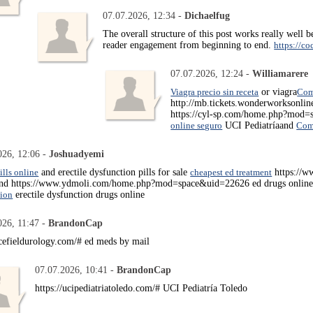
07.07.2026, 12:34 -
Dichaelfug
The overall structure of this post works really well 
reader engagement from beginning to end.
https://co
07.07.2026, 12:24 -
Williamarere
Viagra precio sin receta
or viagra
Com
http://mb.tickets.wonderworksonline
https://cyl-sp.com/home.php?mod=
online seguro
UCI Pediatríaand
Comp
026, 12:06 -
Joshuadyemi
ills online
and erectile dysfunction pills for sale
cheapest ed treatment
https://w
and https://www.ydmoli.com/home.php?mod=space&uid=22626 ed drugs onlin
tion
erectile dysfunction drugs online
026, 11:47 -
BrandonCap
acefieldurology.com/# ed meds by mail
07.07.2026, 10:41 -
BrandonCap
https://ucipediatriatoledo.com/# UCI Pediatría Toledo