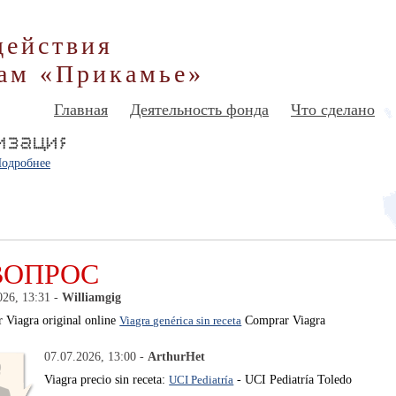
действия
ам «Прикамье»
Главная
Деятельность фонда
Что сделано
одробнее
ВОПРОС
026, 13:31 -
Williamgig
 Viagra original online
Viagra genérica sin receta
Comprar Viagra
07.07.2026, 13:00 -
ArthurHet
Viagra precio sin receta:
UCI Pediatría
- UCI Pediatría Toledo