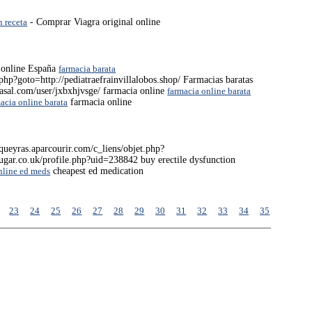
n receta
- Comprar Viagra original online
 online España
farmacia barata
.php?goto=http://pediatraefrainvillalobos.shop/ Farmacias baratas
ycasal.com/user/jxbxhjvsge/ farmacia online
farmacia online barata
acia online barata
farmacia online
/queyras.aparcourir.com/c_liens/objet.php?
ugar.co.uk/profile.php?uid=238842 buy erectile dysfunction
nline ed meds
cheapest ed medication
23
24
25
26
27
28
29
30
31
32
33
34
35
36
37