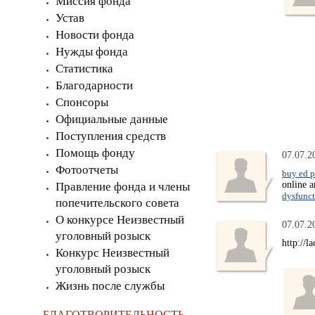
Миссия фонда
Устав
Новости фонда
Нужды фонда
Статистика
Благодарности
Спонсоры
Официальные данные
Поступления средств
Помощь фонду
07.07.2
Фотоотчеты
buy ed p
online 
Правление фонда и члены
dysfunc
попечительского совета
О конкурсе Неизвестный
07.07.2
уголовный розыск
http://l
Конкурс Неизвестный
уголовный розыск
Жизнь после службы
БЛАГОТВОРИТЕЛЬНОСТЬ