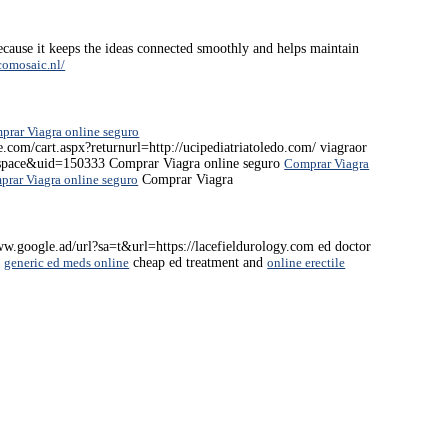
because it keeps the ideas connected smoothly and helps maintain
comosaic.nl/
prar Viagra online seguro
.com/cart.aspx?returnurl=http://ucipediatriatoledo.com/ viagraor
space&uid=150333 Comprar Viagra online seguro
Comprar Viagra
rar Viagra online seguro
Comprar Viagra
ww.google.ad/url?sa=t&url=https://lacefieldurology.com ed doctor
e
generic ed meds online
cheap ed treatment and
online erectile