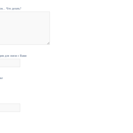
н... Что делать?
дим для связи с Вами
нке