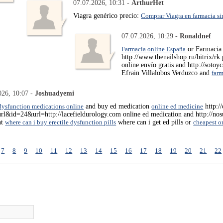
07.07.2026, 10:31 -
ArthurHet
Viagra genérico precio:
Comprar Viagra en farmacia si
07.07.2026, 10:29 -
Ronaldnef
Farmacia online España
or Farmacia
http://www.thenailshop.ru/bitrix/rk
online envío gratis and http://soto
Efrain Villalobos Verduzco and
farm
026, 10:07 -
Joshuadyemi
 dysfunction medications online
and buy ed medication
online ed medicine
http:/
url&id=24&url=http://lacefieldurology.com online ed medication and http://nos
nt
where can i buy erectile dysfunction pills
where can i get ed pills or
cheapest o
7
8
9
10
11
12
13
14
15
16
17
18
19
20
21
22