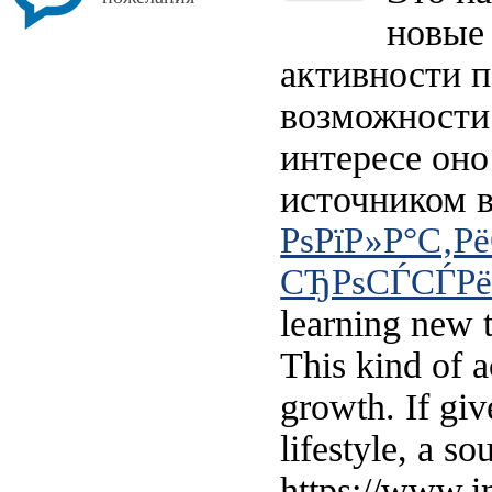
новые 
активности п
возможности 
интересе оно
источником 
РѕРїР»Р°С‚Р
СЂРѕСЃСЃРё
learning new t
This kind of a
growth. If giv
lifestyle, a s
https://www.i