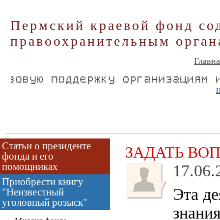
Пермский краевой фонд со
правоохранительным орган
Главна
П
Статьи о президенте
ЗАДАТЬ ВО
фонда и его
помощниках
17.06.
Приобрести книгу
Эта де
"Неизвестный
уголовный розыск"
знания