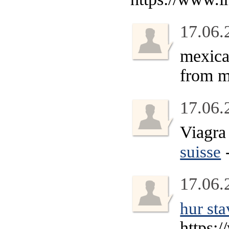
17.06.
mexica
from m
17.06.
Viagra
-
suisse
17.06.
hur sta
https: