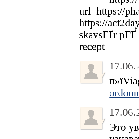
url=https://ph
https://act2da
skavsГҐr pГҐ 
recept
17.06.
п»їVia
ordonn
17.06.
Это у
узнава