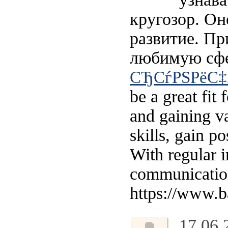
кругозор. Он
развитие. Пр
любимую сфе
СЂСѓРЅРёС‡Р
be a great fit
and gaining va
skills, gain p
With regular i
communication,
https://www.
17.06.