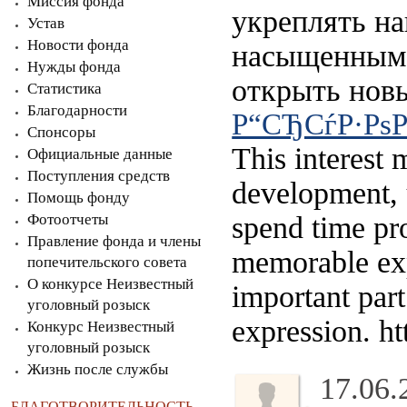
Миссия фонда
укреплять на
Устав
Новости фонда
насыщенным.
Нужды фонда
открыть новы
Статистика
Благодарности
Р“СЂСѓР·РѕР
Спонсоры
This interest 
Официальные данные
Поступления средств
development, u
Помощь фонду
Фотоотчеты
spend time pr
Правление фонда и члены
memorable exp
попечительского совета
О конкурсе Неизвестный
important part 
уголовный розыск
expression. h
Конкурс Неизвестный
уголовный розыск
Жизнь после службы
17.06.
БЛАГОТВОРИТЕЛЬНОСТЬ