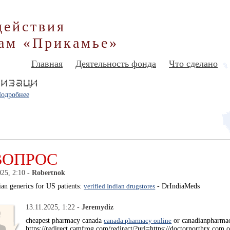
действия
ам «Прикамье»
Главная
Деятельность фонда
Что сделано
одробнее
ВОПРОС
025, 2:10 -
Robertnok
ian generics for US patients:
verified Indian drugstores
- DrIndiaMeds
13.11.2025, 1:22 -
Jeremydiz
cheapest pharmacy canada
canada pharmacy online
or canadianpharm
https://redirect.camfrog.com/redirect/?url=https://doctornorthrx.com 