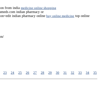
ion from india
medicine online shopping
diameds.com indian pharmacy or
tion=edit indian pharmacy online
buy online medicine
top online
on/
23
24
25
26
27
28
29
30
31
32
33
34
35
36
37