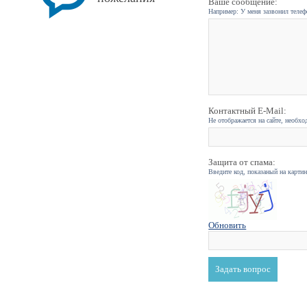
Ваше сообщение:
Например: У меня зазвонил телефо
Контактный E-Mail:
Не отображается на сайте, необхо
Защита от спама:
Введите код, показаный на карти
Обновить