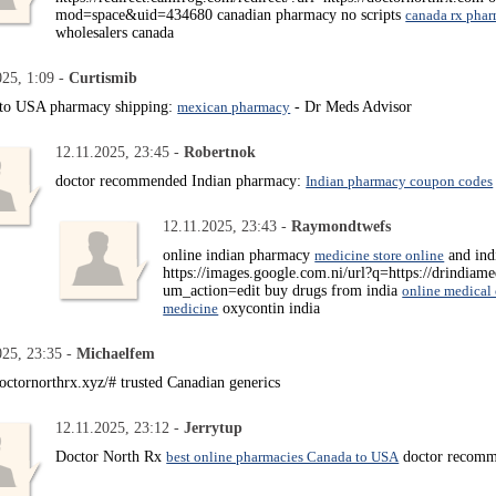
mod=space&uid=434680 canadian pharmacy no scripts
canada rx pha
wholesalers canada
025, 1:09 -
Curtismib
to USA pharmacy shipping:
mexican pharmacy
- Dr Meds Advisor
12.11.2025, 23:45 -
Robertnok
doctor recommended Indian pharmacy:
Indian pharmacy coupon codes
12.11.2025, 23:43 -
Raymondtwefs
online indian pharmacy
medicine store online
and ind
https://images.google.com.ni/url?q=https://drindiame
um_action=edit buy drugs from india
online medical 
medicine
oxycontin india
025, 23:35 -
Michaelfem
doctornorthrx.xyz/# trusted Canadian generics
12.11.2025, 23:12 -
Jerrytup
Doctor North Rx
best online pharmacies Canada to USA
doctor recomm