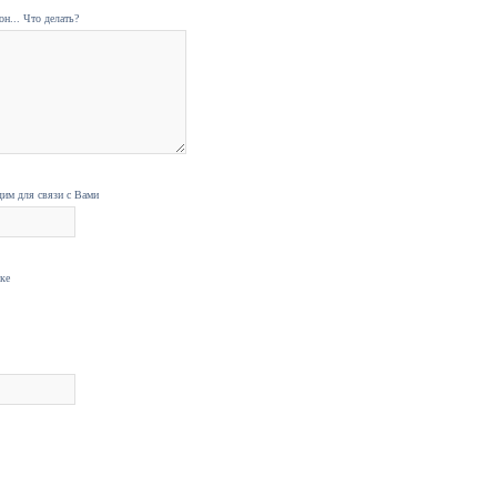
н... Что делать?
дим для связи с Вами
нке