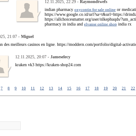
12.11.2025, 22:29 -
Raymondtwefs
indian pharmacy
oxycontin for sale online
or medicat
https://www.google.co.id/url?sa=t&url=https://drin
https://allchoicesmatter.org/user/nlkephuqds/?um_ac
pharmacy in india and
elvanse online shop
india rx
025, 21:07 -
Miguel
un des meilleurs casinos en ligne. https://moddern.com/portfolio/digital-activati
12.11.2025, 20:07 -
Jameselecy
kraken vk3 https://kraken-shop24.com
7
8
9
10
11
12
13
14
15
16
17
18
19
20
21
22