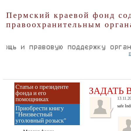
Пермский краевой фонд со
правоохранительным орган
П
Статьи о президенте
ЗАДАТЬ 
фонда и его
помощниках
13.11.2
safe Ind
Приобрести книгу
"Неизвестный
уголовный розыск"