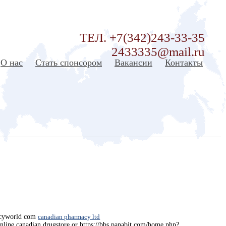
ТЕЛ. +7(342)243-33-35
2433335@mail.ru
О нас
Стать спонсором
Вакансии
Контакты
acyworld com
canadian pharmacy ltd
online canadian drugstore or https://bbs.panabit.com/home.php?