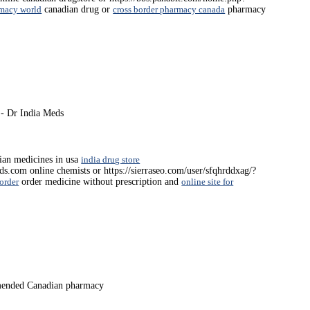
rmacy world
canadian drug or
cross border pharmacy canada
pharmacy
- Dr India Meds
ian medicines in usa
india drug store
ds.com online chemists or https://sierraseo.com/user/sfqhrddxag/?
order
order medicine without prescription and
online site for
ended Canadian pharmacy