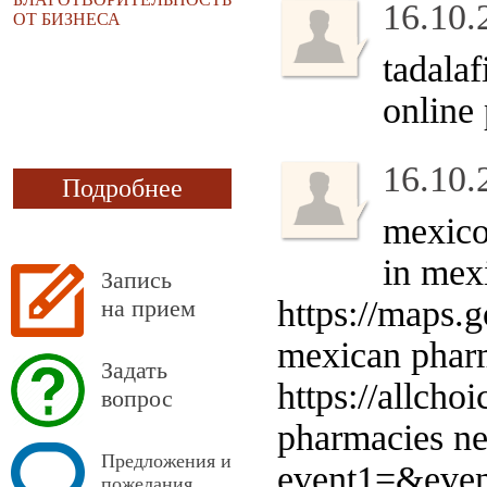
16.10.
ОТ БИЗНЕСА
tadalaf
online
16.10.
Подробнее
mexico
in mex
Запись
https://maps.
на прием
mexican phar
Задать
https://allch
вопрос
pharmacies nea
Предложения и
event1=&even
пожелания