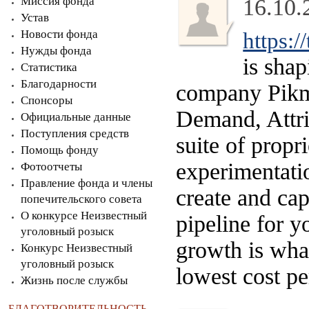
Миссия фонда
16.10.
Устав
Новости фонда
https:/
Нужды фонда
is sha
Статистика
Благодарности
company Pikm
Спонсоры
Demand, Attri
Официальные данные
Поступления средств
suite of propr
Помощь фонду
experimentati
Фотоотчеты
Правление фонда и члены
create and ca
попечительского совета
О конкурсе Неизвестный
pipeline for y
уголовный розыск
growth is wha
Конкурс Неизвестный
уголовный розыск
lowest cost pe
Жизнь после службы
БЛАГОТВОРИТЕЛЬНОСТЬ