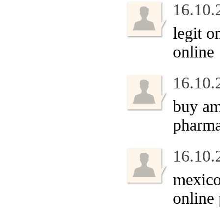
16.10.
legit 
online
16.10.
buy am
pharma
16.10.
mexico
online