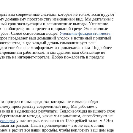
ать вам современные системы, которые не только ассигнуруют
ему домашнему пространству изысканный вид. Мы деятельны с
ный срок эксплуатации и великолепные выходы. Утепление
в на обогреве, но и трепет о природной среде. Экологичные
урсов. Самое основополагающее:
Утепление фасадов стоимость
оторое переделает ваш домашний уголок в истинный приятный
ространства, в где каждый деталь символизирует ваш
 дом еще больше комфортным и привлекательным. Подробнее
ицированным работникам, и мы сделаем ваш обиталище не
узнать на интернет-портале. Добро пожаловать в пределы
м прогрессивные средства, которые не только снабдят
шнему пространству современный вид. Мы работаем с
вания и выдающиеся результаты. Теплоизоляция внешнего слоя
 Сберегательные методы, какие мы применяем, способствуют не
ружи цена
у нас открывается всего от 1250 рублей за кв. м.! Это
шими затратами. Наши произведения – это не всего лишь
имем в расчет все ваши просьбы, чтобы воплотить ваш дом еще