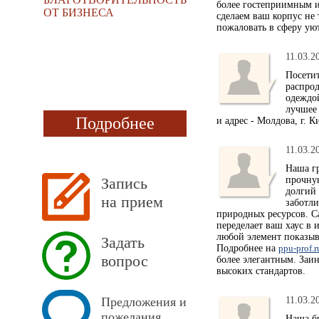
более гостеприимным 
ОТ БИЗНЕСА
сделаем ваш корпус не
пожаловать в сферу уют
11.03.2
Посети
распрод
одеждо
лучшее
Подробнее
и адрес - Молдова, г. 
11.03.2
Наша г
Запись
прочну
долгий 
на прием
заботли
природных ресурсов. С
переделает ваш хаус в
любой элемент показыв
Задать
Подробнее на
ppu-prof.r
вопрос
более элегантным. Заи
высоких стандартов.
Предложения и
11.03.2
пожелания
Наша бр