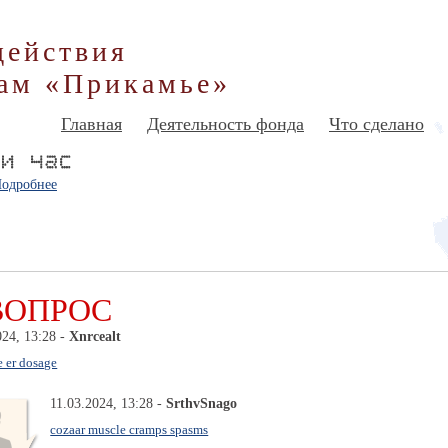
действия
ам «Прикамье»
Главная
Деятельность фонда
Что сделано
одробнее
ВОПРОС
024, 13:28 -
Xnrcealt
 er dosage
11.03.2024, 13:28 -
SrthvSnago
cozaar muscle cramps spasms