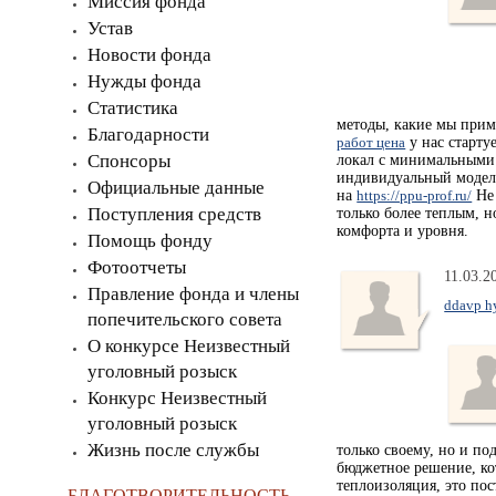
Миссия фонда
Устав
Новости фонда
Нужды фонда
Статистика
методы, какие мы прим
Благодарности
работ цена
у нас старту
Спонсоры
локал с минимальными 
индивидуальный модел
Официальные данные
на
https://ppu-prof.ru/
Не 
Поступления средств
только более теплым, 
комфорта и уровня.
Помощь фонду
Фотоотчеты
11.03.2
Правление фонда и члены
ddavp h
попечительского совета
О конкурсе Неизвестный
уголовный розыск
Конкурс Неизвестный
уголовный розыск
Жизнь после службы
только своему, но и п
бюджетное решение, ко
теплоизоляция, это по
БЛАГОТВОРИТЕЛЬНОСТЬ