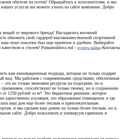
 своем обители на потом! Обращайтесь к исполнителям, и мы
о наших услугах вы можете узнать на сайте компании. Добро
 вещей от мирового бренда! Насладитесь весенней
сть обновить свой гардероб высококачественной спортивной
ы ваш опыт покупки был еще приятнее и удобнее. Выбирайте
 качеством и стилем! Pumamoldova.md -
купить майки
Контакты
ить вам инновационные подходы, которые не только подарят
ый вид. Мы работаем с современными средствами, обеспечивая
 это не только экономия ресурсов на подогреве, но и
 применяем, способствуют не только твоему, но и сохранению
го от 1250 рублей за м²! Это бюджетное решение, которое
не единственно изоляция, это образование помещения, в где
елать ваш дом еще более теплым и привлекательным.
ертам, и мы сделаем ваш домик не только более теплым, но и
льном сайте. Добро пожаловать в универсум гармонии и
 которые не только снабдят долговечную протекцию от мороза,