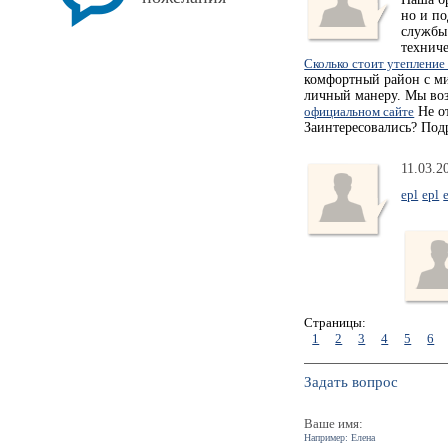
но и п
службы 
техниче
Сколько стоит утепление
комфортный район с ми
личный манеру. Мы воз
официальном сайте
Не от
Заинтересовались? Под
11.03.2
epl
epl
Страницы:
1
2
3
4
5
6
Задать вопрос
Ваше имя:
Например: Елена