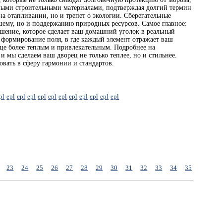
ными строительными материалами, подтверждая долгий термин
на отапливании, но и трепет о экологии. Сберегательные
ашему, но и поддержанию природных ресурсов. Самое главное:
решение, которое сделает ваш домашний уголок в реальный
 формирование поля, в где каждый элемент отражает ваш
ще более теплым и привлекательным. Подробнее на
и мы сделаем ваш дворец не только теплее, но и стильнее.
овать в сферу гармонии и стандартов.
pl
epl
epl
epl
epl
epl
epl
epl
epl
epl
epl
epl
23
24
25
26
27
28
29
30
31
32
33
34
35
36
37