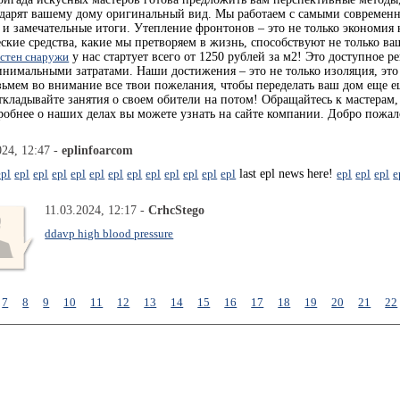
одарят вашему дому оригинальный вид. Мы работаем с самыми современ
и замечательные итоги. Утепление фронтонов – это не только экономия 
ские средства, какие мы претворяем в жизнь, способствуют не только в
 стен снаружи
у нас стартует всего от 1250 рублей за м2! Это доступное 
нимальными затратами. Наши достижения – это не только изоляция, это
ьмем во внимание все твои пожелания, чтобы переделать ваш дом еще е
кладывайте занятия о своем обители на потом! Обращайтесь к мастерам, 
робнее о наших делах вы можете узнать на сайте компании. Добро пожал
024, 12:47 -
eplinfoarcom
epl
epl
epl
epl
epl
epl
epl
epl
epl
epl
epl
epl
epl
last epl news here!
epl
epl
epl
e
11.03.2024, 12:17 -
CrhcStego
ddavp high blood pressure
7
8
9
10
11
12
13
14
15
16
17
18
19
20
21
22