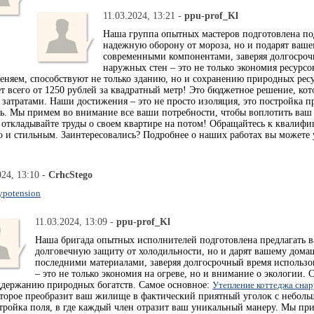
11.03.2024, 13:21 -
ppu-prof_Kl
Наша группа опытных мастеров подготовлена под
надежную оборону от мороза, но и подарят ваш
современными компонентами, заверяя долгосроч
наружных стен – это не только экономия ресурсо
еняем, способствуют не только зданию, но и сохранению природных рес
ет всего от 1250 рублей за квадратный метр! Это бюджетное решение, к
затратами. Наши достижения – это не просто изоляция, это постройка п
ь. Мы примем во внимание все ваши потребности, чтобы воплотить ваш
откладывайте труды о своем квартире на потом! Обращайтесь к квалиф
но и стильным. Заинтересовались? Подробнее о наших работах вы можете 
024, 13:10 -
CrhcStego
ypotension
11.03.2024, 13:09 -
ppu-prof_Kl
Наша бригада опытных исполнителей подготовлена предлагать ва
долговечную защиту от холодильности, но и дарят вашему дома
последними материалами, заверяя долгосрочный время использо
– это не только экономия на огреве, но и внимание о экологии.
оддержанию природных богатств. Самое основное:
Утепление коттеджа сна
торое преобразит ваш жилище в фактический приятный уголок с неболь
стройка поля, в где каждый член отразит ваш уникальный манеру. Мы пр