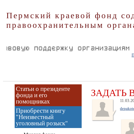
Пермский краевой фонд со
правоохранительным орган
П
Статьи о президенте
ЗАДАТЬ 
фонда и его
помощниках
11.03.2
depakote
Приобрести книгу
"Неизвестный
уголовный розыск"