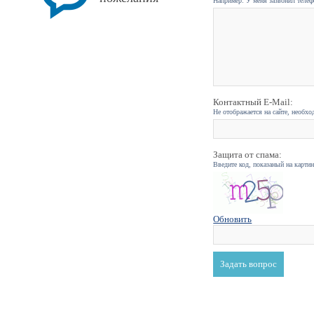
Например: У меня зазвонил телефо
Контактный E-Mail:
Не отображается на сайте, необхо
Защита от спама:
Введите код, показаный на карти
Обновить