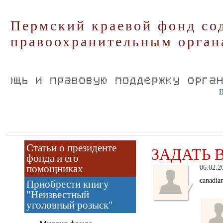
Пермский краевой фонд со
правоохранительным орган
П
Статьи о президенте
ЗАДАТЬ 
фонда и его
помощниках
06.02.2
canadia
Приобрести книгу
"Неизвестный
уголовный розыск"