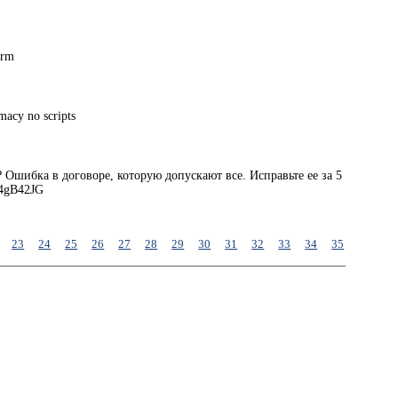
arm
macy no scripts
 Ошибка в договоре, которую допускают все. Исправьте ее за 5
/4gB42JG
23
24
25
26
27
28
29
30
31
32
33
34
35
36
37