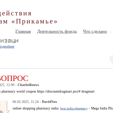
действия
ам «Прикамье»
Главная
Деятельность фонда
Что сделано
одробнее
ВОПРОС
025, 12:09 -
CharlesReows
n pharmacy world coupon https://discountdrugmart.pro/# drugmart
06.02.2025, 11:24 -
DavidNox
online shopping pharmacy india:
best india pharmacy
- Mega India Ph