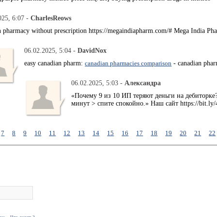
025, 6:07 -
CharlesReows
n pharmacy without prescription https://megaindiapharm.com/# Mega India Ph
06.02.2025, 5:04 -
DavidNox
easy canadian pharm:
canadian pharmacies comparison
- canadian phar
06.02.2025, 5:03 -
Александра
«Почему 9 из 10 ИП теряют деньги на дебиторке?
минут > спите спокойно.» Наш сайт https://bit.ly
7
8
9
10
11
12
13
14
15
16
17
18
19
20
21
22