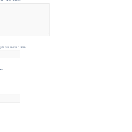
н... Что делать?
дим для связи с Вами
нке