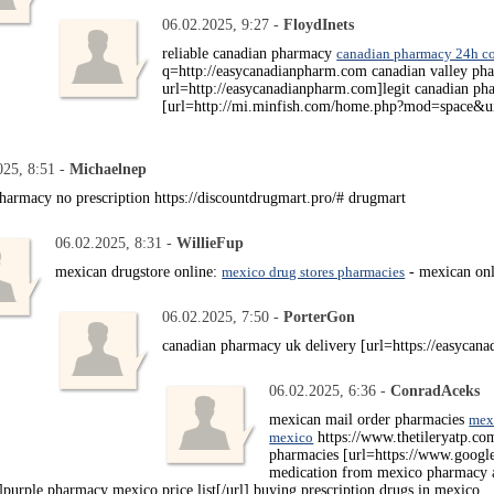
06.02.2025, 9:27 -
FloydInets
reliable canadian pharmacy
canadian pharmacy 24h c
q=http://easycanadianpharm.com canadian valley ph
url=http://easycanadianpharm.com]legit canadian ph
[url=http://mi.minfish.com/home.php?mod=space&uid
025, 8:51 -
Michaelnep
pharmacy no prescription https://discountdrugmart.pro/# drugmart
06.02.2025, 8:31 -
WillieFup
mexican drugstore online:
mexico drug stores pharmacies
- mexican onl
06.02.2025, 7:50 -
PorterGon
canadian pharmacy uk delivery [url=https://easycan
06.02.2025, 6:36 -
ConradAceks
mexican mail order pharmacies
mexi
mexico
https://www.thetileryatp.c
pharmacies [url=https://www.google
medication from mexico pharmacy 
rple pharmacy mexico price list[/url] buying prescription drugs in mexico