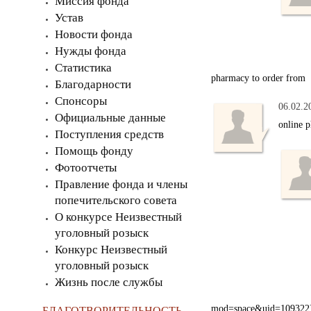
Миссия фонда
Устав
Новости фонда
Нужды фонда
Статистика
pharmacy to order from
Благодарности
Спонсоры
06.02.2
Официальные данные
online 
Поступления средств
Помощь фонду
Фотоотчеты
Правление фонда и члены
попечительского совета
О конкурсе Неизвестный
уголовный розыск
Конкурс Неизвестный
уголовный розыск
Жизнь после службы
mod=space&uid=109322]pu
БЛАГОТВОРИТЕЛЬНОСТЬ