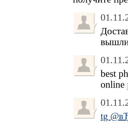
01.11.
Достав
вышл
01.11.
best p
online
01.11.
tg @вЂЊ