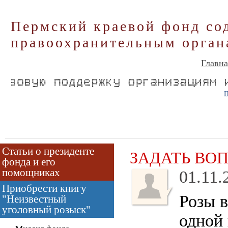
Пермский краевой фонд со
правоохранительным орган
Главна
П
Статьи о президенте
ЗАДАТЬ ВО
фонда и его
помощниках
01.11.
Приобрести книгу
Розы в
"Неизвестный
уголовный розыск"
одной