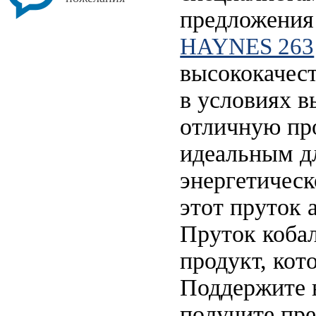
предложения
HAYNES 263
высококачес
в условиях в
отличную про
идеальным дл
энергетическ
этот пруток 
Пруток коба
продукт, кот
Поддержите 
получите пре