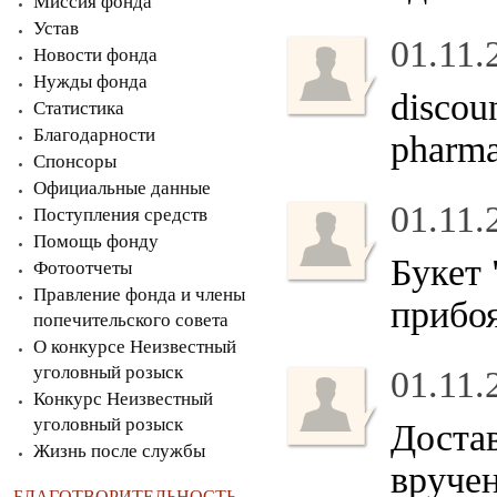
Миссия фонда
Устав
01.11.
Новости фонда
Нужды фонда
discou
Статистика
Благодарности
pharma
Спонсоры
Официальные данные
01.11.
Поступления средств
Помощь фонду
Букет 
Фотоотчеты
Правление фонда и члены
прибо
попечительского совета
О конкурсе Неизвестный
уголовный розыск
01.11.
Конкурс Неизвестный
уголовный розыск
Достав
Жизнь после службы
вруче
БЛАГОТВОРИТЕЛЬНОСТЬ