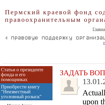
Пермский краевой фонд со
правоохранительным орган
Главна
П
Статьи о президенте
ЗАДАТЬ ВО
фонда и его
помощниках
13.01.
Приобрести книгу
Actual
"Неизвестный
уголовный розыск"
upon th