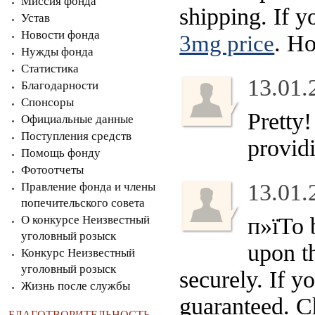
Миссия фонда
shipping. If y
Устав
Новости фонда
. Ho
3mg price
Нужды фонда
Статистика
13.01.
Благодарности
Спонсоры
Pretty!
Официальные данные
Поступления средств
providi
Помощь фонду
Фотоотчеты
13.01.
Правление фонда и члены
попечительского совета
О конкурсе Неизвестный
п»їTo 
уголовный розыск
upon th
Конкурс Неизвестный
уголовный розыск
securely. If y
Жизнь после службы
guaranteed. C
БЛАГОТВОРИТЕЛЬНОСТЬ