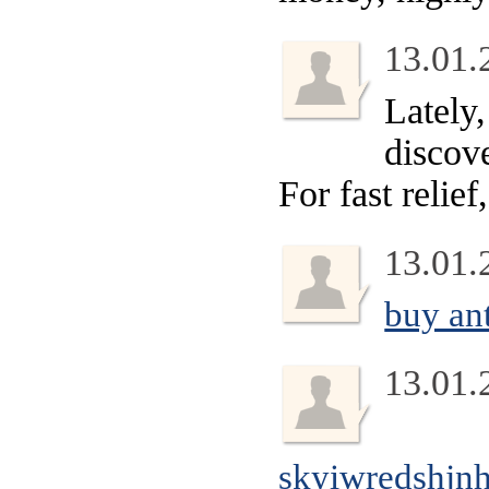
13.01.
Lately,
discov
For fast relief
13.01.
buy an
13.01.
skyiwredshjn