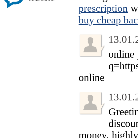
wh
prescription
buy cheap bac
13.01.
online
q=htt
online
13.01.
Greetin
discoun
money, highl