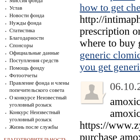
Миссия фонда
how to get ch
Устав
Новости фонда
http://intima
Нужды фонда
prescription o
Статистика
Благодарности
where to buy 
Спонсоры
generic clomid
Официальные данные
Поступления средств
you get generi
Помощь фонду
Фотоотчеты
Правление фонда и члены
06.10.
попечительского совета
О конкурсе Неизвестный
amoxic
уголовный розыск
amoxic
Конкурс Неизвестный
уголовный розыск
https://www.z
Жизнь после службы
purchase amoxi
БЛАГОТВОРИТЕЛЬНОСТЬ