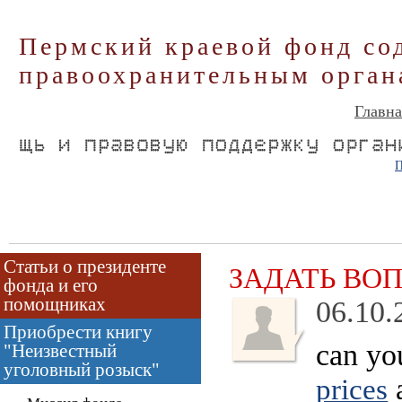
Пермский краевой фонд со
правоохранительным орган
Главна
П
Статьи о президенте
ЗАДАТЬ ВО
фонда и его
помощниках
06.10.
Приобрести книгу
can yo
"Неизвестный
уголовный розыск"
a
prices