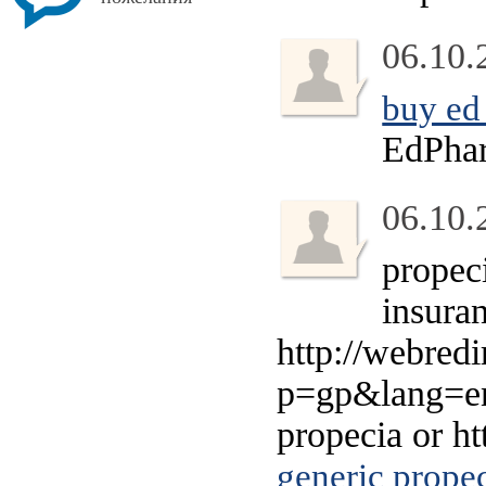
06.10.
buy ed 
EdPha
06.10.
propec
insura
http://webred
p=gp&lang=en&
propecia or ht
generic propec