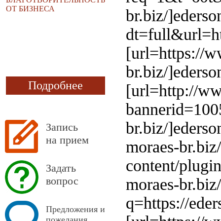
ОТ БИЗНЕСА
br.biz/]ederso
dt=full&url=ht
[url=https://
br.biz/]ederson
Подробнее
[url=http://w
bannerid=100
br.biz/]ederso
Запись
на прием
moraes-br.biz/
content/plugi
Задать
вопрос
moraes-br.biz/
q=https://eder
Предложения и
пожелания