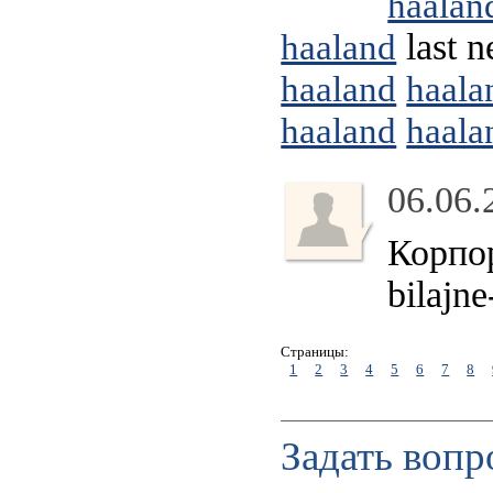
haalan
last 
haaland
haaland
haala
haaland
haala
06.06.
Корпор
bilajn
Страницы:
1
2
3
4
5
6
7
8
Задать вопр