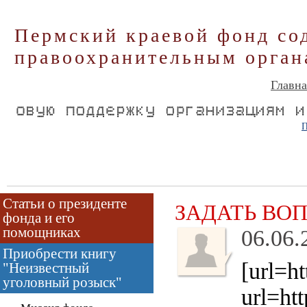
Пермский краевой фонд со
правоохранительным орган
Главна
П
Статьи о президенте
ЗАДАТЬ ВО
фонда и его
помощниках
06.06.
Приобрести книгу
[url=h
"Неизвестный
уголовный розыск"
url=htt