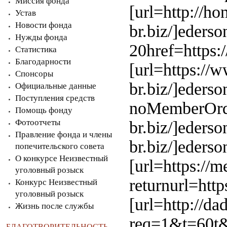
Миссия фонда
[url=http://ho
Устав
Новости фонда
br.biz/]eders
Нужды фонда
20href=https:/
Статистика
Благодарности
[url=https://
Спонсоры
br.biz/]ederso
Официальные данные
Поступления средств
noMemberOrde
Помощь фонду
Фотоотчеты
br.biz/]ederso
Правление фонда и члены
br.biz/]ederson
попечительского совета
О конкурсе Неизвестный
[url=https://
уголовный розыск
returnurl=http
Конкурс Неизвестный
уголовный розыск
[url=http://da
Жизнь после службы
req=1&t=60t&
БЛАГОТВОРИТЕЛЬНОСТЬ