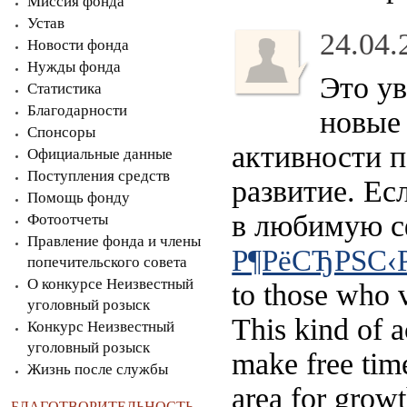
Миссия фонда
Устав
24.04.
Новости фонда
Нужды фонда
Это ув
Статистика
Благодарности
новые 
Спонсоры
активности п
Официальные данные
Поступления средств
развитие. Ес
Помощь фонду
в любимую сф
Фотоотчеты
Правление фонда и члены
Р¶РёСЂРЅС‹
попечительского совета
О конкурсе Неизвестный
to those who 
уголовный розыск
This kind of a
Конкурс Неизвестный
уголовный розыск
make free tim
Жизнь после службы
area for growt
БЛАГОТВОРИТЕЛЬНОСТЬ