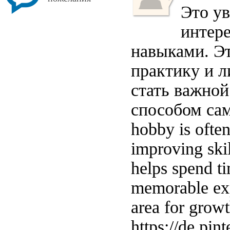
Это у
интер
навыками. Эт
практику и л
стать важной
способом са
hobby is ofte
improving skil
helps spend t
memorable expe
area for growt
https://de.pin