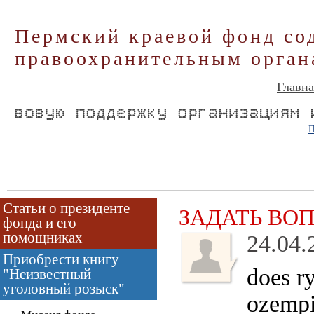
Пермский краевой фонд со
правоохранительным орган
Главна
П
Статьи о президенте
ЗАДАТЬ ВО
фонда и его
помощниках
24.04.
Приобрести книгу
does r
"Неизвестный
уголовный розыск"
ozempi