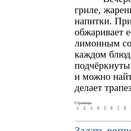
гриле, жарен
напитки. При
обжаривает е
лимонным сок
каждом блюде
подчёркнуты 
и можно найт
делает трапе
Страницы:
1
2
3
4
5
6
7
8
Задать вопр