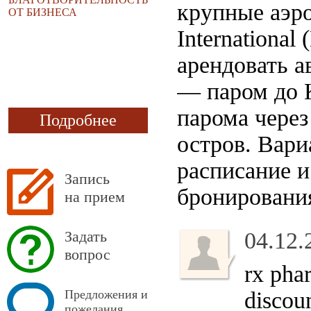
крупные аэро
ОТ БИЗНЕСА
Internationa
арендовать а
— паром до K
парома через
Подробнее
остров. Вари
расписание и
Запись
бронировани
на прием
Задать
04.12.
вопрос
rx ph
Предложения и
discou
пожелания