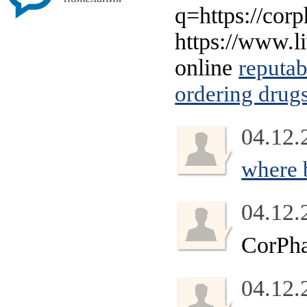
q=https://cor
https://www.li
online
reputa
ordering drug
04.12.
where 
04.12.
CorPh
04.12.