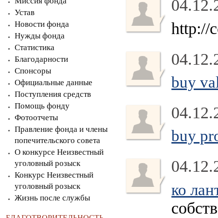
Миссия фонда
04.12.
Устав
Новости фонда
http:/
Нужды фонда
Статистика
04.12.
Благодарности
Спонсоры
buy va
Официальные данные
Поступления средств
Помощь фонду
04.12.
Фотоотчеты
Правление фонда и члены
buy pro
попечительского совета
О конкурсе Неизвестный
04.12.
уголовный розыск
Конкурс Неизвестный
ко лан
уголовный розыск
Жизнь после службы
собст
БЛАГОТВОРИТЕЛЬНОСТЬ