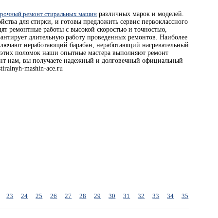
срочный ремонт стиральных машин
различных марок и моделей.
йства для стирки, и готовы предложить сервис первоклассного
ят ремонтные работы с высокой скоростью и точностью,
арантирует длительную работу проведенных ремонтов. Наиболее
включают неработающий барабан, неработающий нагревательный
я этих поломок наши опытные мастера выполняют ремонт
онт нам, вы получаете надежный и долговечный официальный
iralnyh-mashin-ace.ru
23
24
25
26
27
28
29
30
31
32
33
34
35
36
37