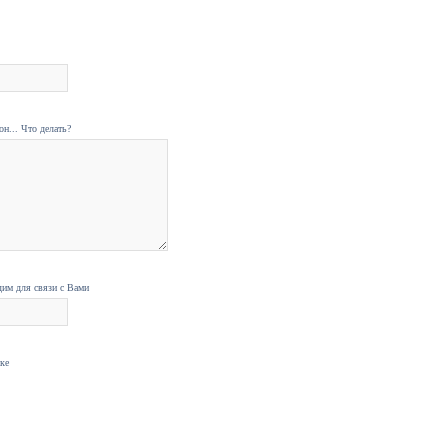
н... Что делать?
дим для связи с Вами
нке