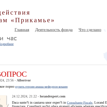
действия
ам «Прикамье»
Главная
Деятельность фонда
Что сделано
одробнее
ВОПРОС
024, 23:56 -
Albertvor
ское порно
купить героин анаша мефедрон кокаин
24.12.2024, 21:22 -
lorandexpert.com
Daca sunte?i in cautarea unor exper?i in
Consultante Fiscale
, Lorand Ex
financiare. Consilierii no?tri ofera strategii eficiente adaptate specifi