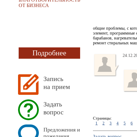
ОТ БИЗНЕСА
общие проблемы, с кот
элемент, программные 
барабанов, нагревател
ремонт стиральных маши
Подробнее
24.12.2
Запись
на прием
Задать
вопрос
Страницы:
1
2
3
4
5
6
Предложения и
пожелания
Задать вопрос