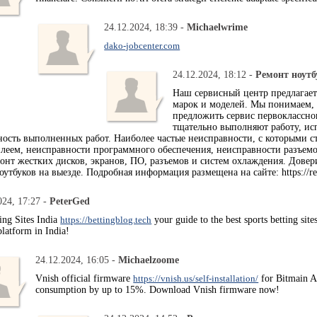
24.12.2024, 18:39 -
Michaelwrime
dako-jobcenter.com
24.12.2024, 18:12 -
Ремонт ноутб
Наш сервисный центр предлага
марок и моделей. Мы понимаем, 
предложить сервис первоклассно
тщательно выполняют работу, исп
ность выполненных работ. Наиболее частые неисправности, с которыми с
плеем, неисправности программного обеспечения, неисправности разъем
онт жестких дисков, экранов, ПО, разъемов и систем охлаждения. Довер
тбуков на выезде. Подробная информация размещена на сайте: https://rem
024, 17:27 -
PeterGed
ing Sites India
https://bettingblog.tech
your guide to the best sports betting sit
platform in India!
24.12.2024, 16:05 -
Michaelzoome
Vnish official firmware
https://vnish.us/self-installation/
for Bitmain A
consumption by up to 15%. Download Vnish firmware now!