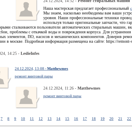
24.12.2024, 14:52 -
Ремонт стиральных машин
Наша мастерская предлагает профессиональный
Мы знаем, насколько необходимы вам ваши устро
уровня. Наши профессиональные техники провод
используя только оригинальные запчасти, что г
орыми сталкиваются пользователи автоматических стиральных машин, 
сбои, проблемы с откачкой воды и повреждения корпуса. Для устранени
ьных элементов, ПО, насосов и механических компонентов. Доверив рем
н в москве. Подробная информация размещена на сайте: https://remont-st
024, 14:25 -
LeslieInfes
24.12.2024, 13:08 -
Matthewmes
ремонт винтовой пары
24.12.2024, 11:26 -
Matthewmes
ремонт винтовой пары
7
8
9
10
11
12
13
14
15
16
17
18
19
20
21
22