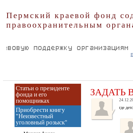
Пермский краевой фонд со
правоохранительным орган
П
Статьи о президенте
ЗАДАТЬ 
фонда и его
помощниках
24.12.2
где дет
Приобрести книгу
"Неизвестный
уголовный розыск"