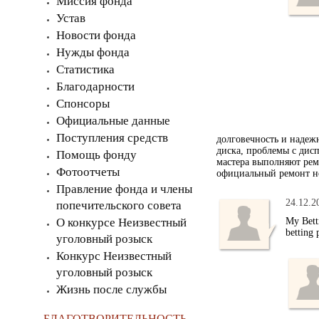
Миссия фонда
Устав
Новости фонда
Нужды фонда
Статистика
Благодарности
Спонсоры
Официальные данные
Поступления средств
долговечность и надеж
диска, проблемы с дис
Помощь фонду
мастера выполняют рем
Фотоотчеты
официальный ремонт ноу
Правление фонда и члены
24.12.2
попечительского совета
О конкурсе Неизвестный
My Bett
betting 
уголовный розыск
Конкурс Неизвестный
уголовный розыск
Жизнь после службы
БЛАГОТВОРИТЕЛЬНОСТЬ