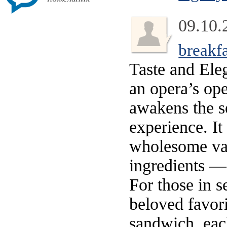
09.10.
breakf
Taste and Ele
an opera’s op
awakens the s
experience. It
wholesome var
ingredients — 
For those in s
beloved favori
sandwich, eac