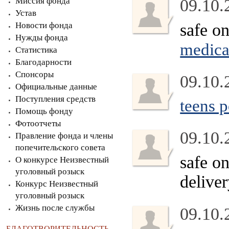
Миссия фонда
09.10.
Устав
Новости фонда
safe o
Нужды фонда
medica
Статистика
Благодарности
Спонсоры
09.10.
Официальные данные
Поступления средств
teens 
Помощь фонду
Фотоотчеты
09.10.
Правление фонда и члены
попечительского совета
safe o
О конкурсе Неизвестный
уголовный розыск
delive
Конкурс Неизвестный
уголовный розыск
Жизнь после службы
09.10.
БЛАГОТВОРИТЕЛЬНОСТЬ