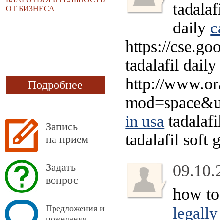
tadalaf
ОТ БИЗНЕСА
daily
c
https://cse.g
tadalafil dail
http://www.o
Подробнее
mod=space&uid
tadalaf
in usa
Запись
tadalafil soft 
на прием
Задать
09.10.
вопрос
how to
Предложения и
legally
пожелания