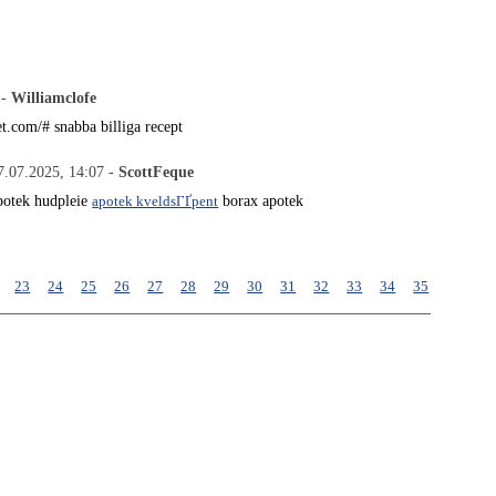
 -
Williamclofe
et.com/# snabba billiga recept
7.07.2025, 14:07 -
ScottFeque
potek hudpleie
apotek kveldsГҐpent
borax apotek
23
24
25
26
27
28
29
30
31
32
33
34
35
36
37