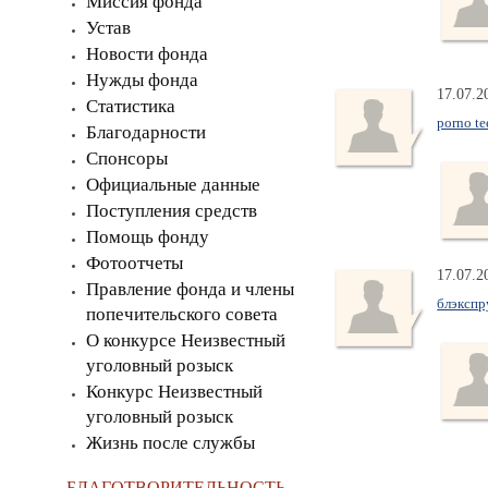
Миссия фонда
Устав
Новости фонда
Нужды фонда
17.07.2
Статистика
porno te
Благодарности
Спонсоры
Официальные данные
Поступления средств
Помощь фонду
Фотоотчеты
17.07.2
Правление фонда и члены
блэкспр
попечительского совета
О конкурсе Неизвестный
уголовный розыск
Конкурс Неизвестный
уголовный розыск
Жизнь после службы
БЛАГОТВОРИТЕЛЬНОСТЬ