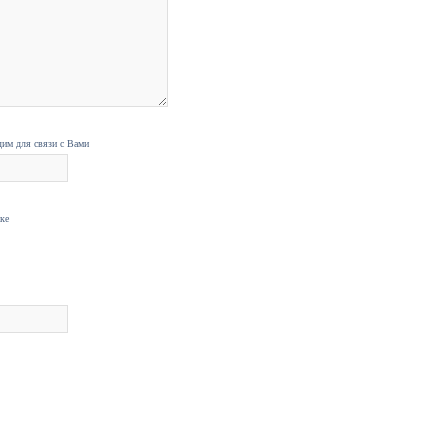
дим для связи с Вами
нке