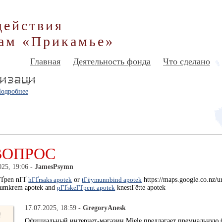
действия
ам «Прикамье»
Главная
Деятельность фонда
Что сделано
одробнее
ВОПРОС
025, 19:06 -
JamesPsymn
ГҐpen nГҐ
hГҐrsaks apotek
or
tГёymunnbind apotek
https://maps.google.co.nz/u
iumkrem apotek and
pГҐskeГҐpent apotek
knestГёtte apotek
17.07.2025, 18:59 -
GregoryAnesk
Официальный интернет-магазин Miele предлагает премиальную 