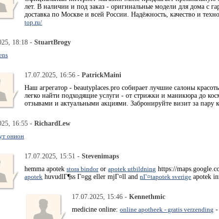
лет. В наличии и под заказ - оригинальные модели для дома с г
доставка по Москве и всей России. Надёжность, качество и техн
top.ru/
025, 18:18 -
StuartBrogy
ens
17.07.2025, 16:56 -
PatrickMaini
Наш агрегатор - beautyplaces.pro собирает лучшие салоны красот
легко найти подходящие услуги - от стрижки и маникюра до ко
отзывами и актуальными акциями. Забронируйте визит за пару 
025, 16:55 -
RichardLew
ут онион
17.07.2025, 15:51 -
Stevenimaps
hemma apotek
stora bindor
or
apotek utbildning
https://maps.google.c
apotek
huvudlГ¶ss Г¤gg eller mjГ¤ll and
nГ¤tapotek sverige
apotek in
17.07.2025, 15:46 -
Kennethmic
medicine online:
online apotheek - gratis verzending
-