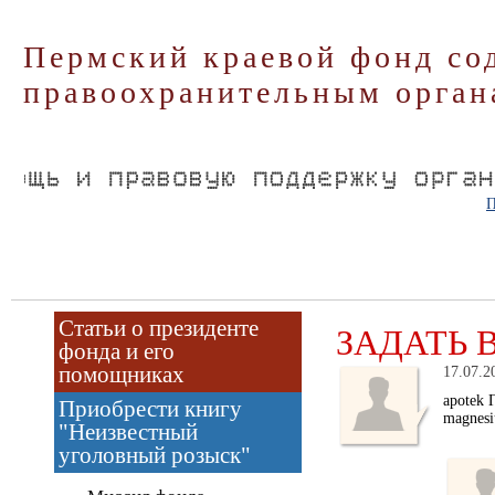
Пермский краевой фонд со
правоохранительным орган
П
Статьи о президенте
ЗАДАТЬ 
фонда и его
помощниках
17.07.2
apotek 
Приобрести книгу
magnes
"Неизвестный
уголовный розыск"