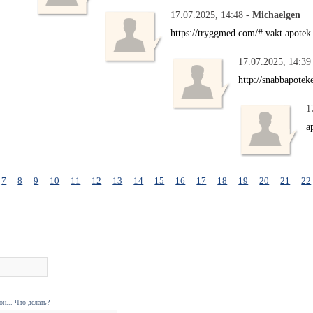
17.07.2025, 14:48 -
Michaelgen
https://tryggmed.com/# vakt apotek
17.07.2025, 14:39
http://snabbapotek
1
a
7
8
9
10
11
12
13
14
15
16
17
18
19
20
21
22
н... Что делать?