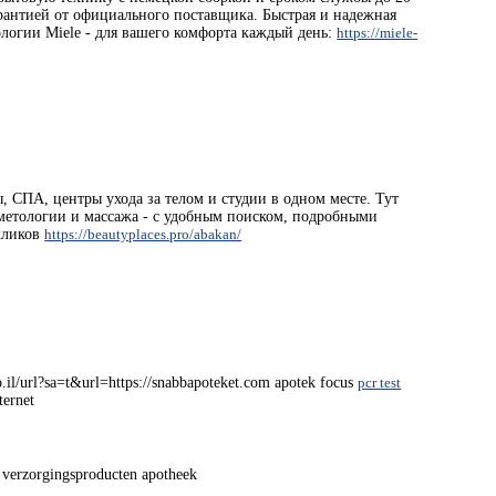
арантией от официального поставщика. Быстрая и надежная
ологии Miele - для вашего комфорта каждый день:
https://miele-
ы, СПА, центры ухода за телом и студии в одном месте. Тут
сметологии и массажа - с удобным поиском, подробными
кликов
https://beautyplaces.pro/abakan/
o.il/url?sa=t&url=https://snabbapoteket.com apotek focus
pcr test
ternet
 verzorgingsproducten apotheek