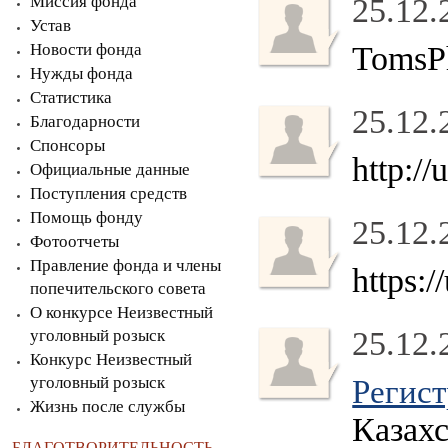
Миссия фонда
25.12.
Устав
Новости фонда
TomsPh
Нужды фонда
Статистика
25.12.
Благодарности
Спонсоры
http:/
Официальные данные
Поступления средств
Помощь фонду
25.12.
Фотоотчеты
Правление фонда и члены
https:
попечительского совета
О конкурсе Неизвестный
25.12.
уголовный розыск
Конкурс Неизвестный
уголовный розыск
Регис
Жизнь после службы
Казах
БЛАГОТВОРИТЕЛЬНОСТЬ