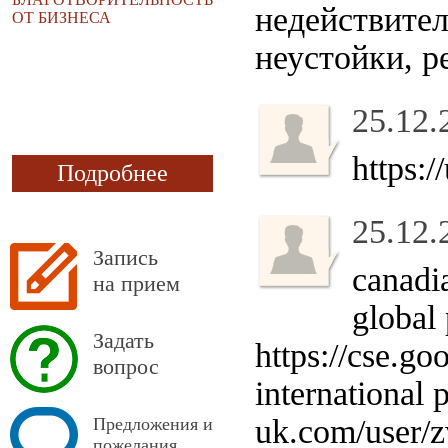
недействите
ОТ БИЗНЕСА
неустойки, р
25.12.
https:
Подробнее
25.12.
Запись
canadi
на прием
global
Задать
https://cse.go
вопрос
international 
uk.com/user/z
Предложения и
пожелания