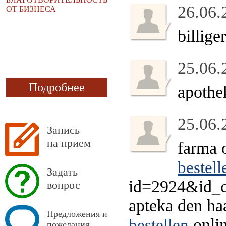
26.06.
ОТ БИЗНЕСА
billig
25.06.
Подробнее
apothe
25.06.
Запись
на прием
farma 
bestell
Задать
id=2924&id_c
вопрос
apteka den h
Предложения и
onlin
bestellen
пожелания