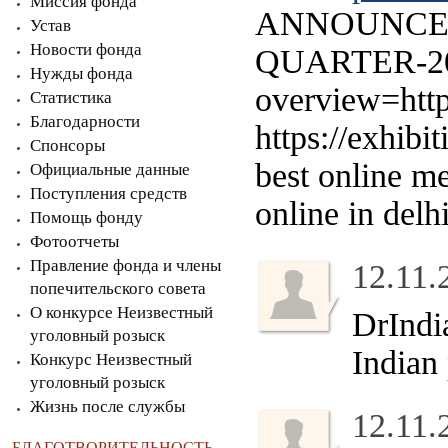
Миссия фонда
ANNOUNCES
Устав
Новости фонда
QUARTER-2
Нужды фонда
overview=http
Статистика
Благодарности
https://exhib
Спонсоры
best online m
Официальные данные
Поступления средств
online in del
Помощь фонду
Фотоотчеты
Правление фонда и члены
12.11.
попечительского совета
О конкурсе Неизвестный
DrInd
уголовный розыск
Indian
Конкурс Неизвестный
уголовный розыск
Жизнь после службы
12.11.
БЛАГОТВОРИТЕЛЬНОСТЬ