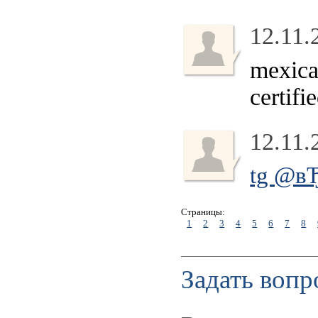
12.11.
mexica
certif
12.11.
tg @вЂЊ
Страницы:
1
2
3
4
5
6
7
8
Задать вопр