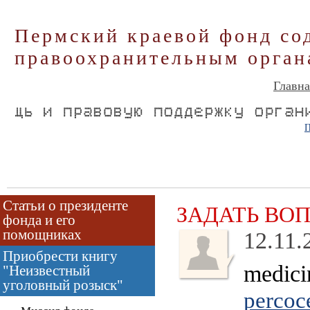
Пермский краевой фонд со
правоохранительным орган
Главна
П
Статьи о президенте
ЗАДАТЬ ВО
фонда и его
помощниках
12.11.
Приобрести книгу
medici
"Неизвестный
уголовный розыск"
percoce