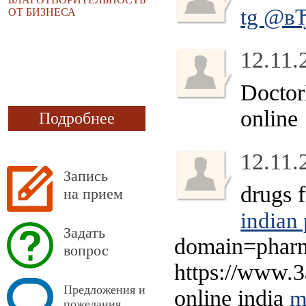
tg @вЂЊ
ОТ БИЗНЕСА
12.11.
Docto
online
Подробнее
12.11.
Запись
drugs 
на прием
indian 
Задать
domain=pharma
вопрос
https://www.
Предложения и
online india
m
пожелания