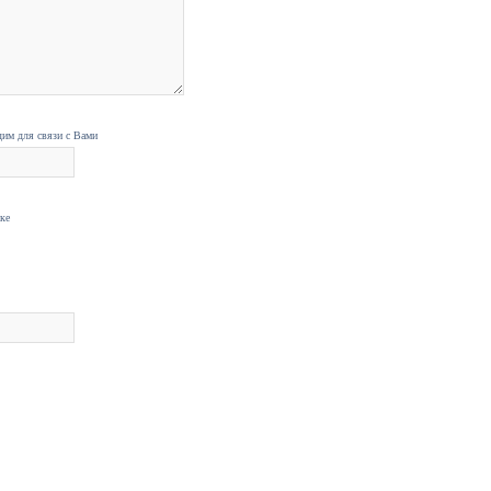
дим для связи с Вами
нке