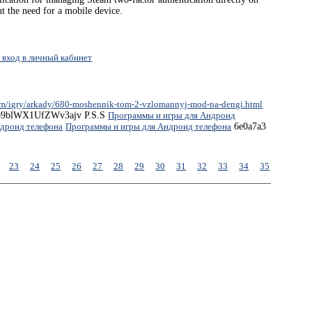
ut the need for a mobile device.
 вход в личный кабинет
com/igry/arkady/680-moshennik-tom-2-vzlomannyj-mod-na-dengi.html
Io9blWX1UfZWv3ajv P.S.S
Программы и игры для Андроид
ндроид телефона
Программы и игры для Андроид телефона
6e0a7a3
23
24
25
26
27
28
29
30
31
32
33
34
35
36
37