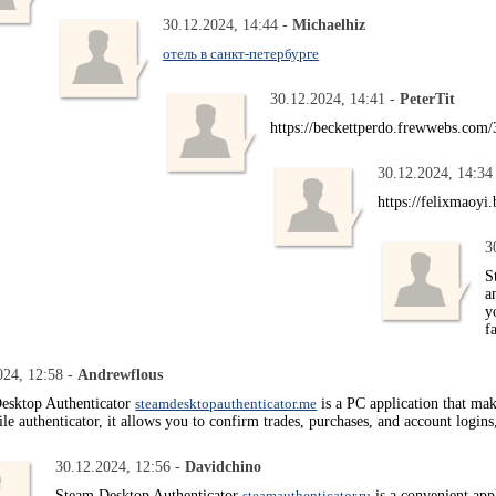
30.12.2024, 14:44 -
Michaelhiz
отель в санкт-петербурге
30.12.2024, 14:41 -
PeterTit
https://beckettperdo.frewwebs.com
30.12.2024, 14:34
https://felixmaoy
3
S
a
y
f
024, 12:58 -
Andrewflous
esktop Authenticator
steamdesktopauthenticator.me
is a PC application that mak
le authenticator, it allows you to confirm trades, purchases, and account logins,
30.12.2024, 12:56 -
Davidchino
Steam Desktop Authenticator
steamauthenticator.ru
is a convenient app