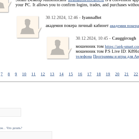
your PC. It allows you to confirm logins, trades, and purchases witho
30.12.2024, 12:46 -
IyannaBot
академия покера личный кабинет
академия покера
30.12.2024, 10:45 -
Cauggircugh
мошенник том
https://apk-smart.
мошенник том P.S Live ID: K89
телефона
Программы и игры для А
7
8
9
10
11
12
13
14
15
16
17
18
19
20
21
22
н... Что делать?