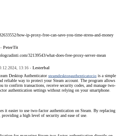
/32633552/how-ip-proxy-free-can-save-you-time-stress-and-money
 -
PeterTit
i.blogcudinti.com/32139543/what-does-free-proxy-server-mean
0.12.2024, 13:16 -
Lesterbal
team Desktop Authenticator
steamdesktopauthenticator.io
is a simple
nd reliable way to protect your Steam account. The program allows
ou to confirm transactions, receive security codes, and manage two-
actor authentication settings without relying on your smartphone.
es it easier to use two-factor authentication on Steam. By replacing
 providing a high level of security and ease of use.
lication for managing Steam two-factor authentication directly on