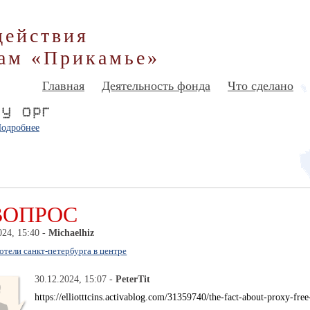
действия
ам «Прикамье»
Главная
Деятельность фонда
Что сделано
одробнее
ВОПРОС
024, 15:40 -
Michaelhiz
отели санкт-петербурга в центре
30.12.2024, 15:07 -
PeterTit
https://elliotttcins.activablog.com/31359740/the-fact-about-proxy-free