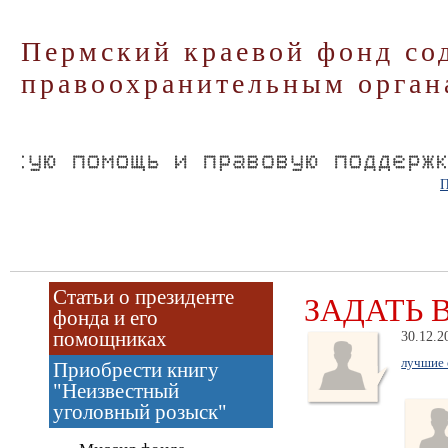
Пермский краевой фонд со
правоохранительным орган
П
Статьи о президенте
ЗАДАТЬ 
фонда и его
помощниках
30.12.2
лучшие 
Приобрести книгу
"Неизвестный
уголовный розыск"