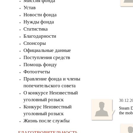
Миссия фонда
Устав
Новости фонда
Нужды фонда
Статистика
Благодарности
Спонсоры
Официальные данные
Поступления средств
Помощь фонду
Фотоотчеты
Правление фонда и члены
попечительского совета
О конкурсе Неизвестный
уголовный розыск
30.12.2
Конкурс Неизвестный
Steam D
уголовный розыск
the mobi
Жизнь после службы
БЛАГОТВОРИТЕЛЬНОСТЬ