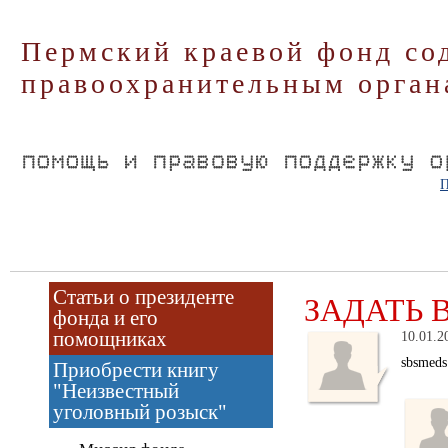
Пермский краевой фонд со
правоохранительным орган
П
Статьи о президенте
ЗАДАТЬ 
фонда и его
помощниках
10.01.2
sbsmeds
Приобрести книгу
"Неизвестный
уголовный розыск"