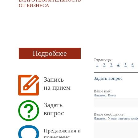
ОТ БИЗНЕСА
Подробнее
Страницы:
1
2
3
4
5
6
Запись
Задать вопрос
на прием
Ваше имя:
Например: Елена
Задать
вопрос
Ваше сообщение:
Например: У меня зазвонил телефо
Предложения и
пожелания