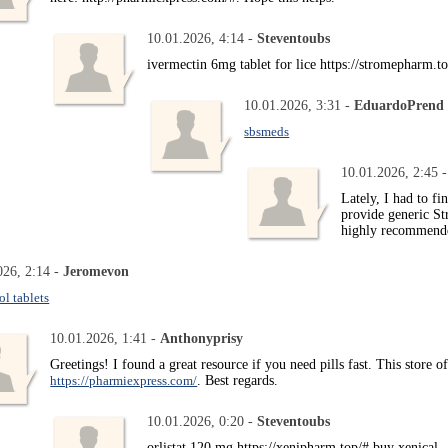
10.01.2026, 4:14 -
Steventoubs
ivermectin 6mg tablet for lice https://stromepharm.t
10.01.2026, 3:31 -
EduardoPrend
sbsmeds
10.01.2026, 2:45 
Lately, I had to f
provide generic Str
highly recommen
026, 2:14 -
Jeromevon
ol tablets
10.01.2026, 1:41 -
Anthonyprisy
Greetings! I found a great resource if you need pills fast. This store 
https://pharmiexpress.com/
. Best regards.
10.01.2026, 0:20 -
Steventoubs
orlistat 120 mg https://xenipharm.top/# buy xenical