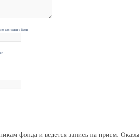
дим для связи с Вами
нке
никам фонда и ведется запись на прием. Оказ