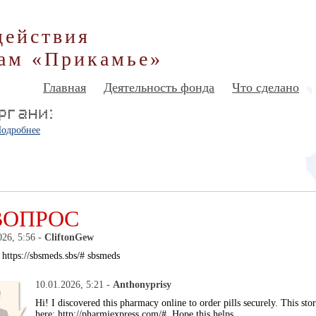
действия
ам «Прикамье»
Главная
Деятельность фонда
Что сделано
одробнее
ВОПРОС
026, 5:56 -
CliftonGew
 https://sbsmeds.sbs/# sbsmeds
10.01.2026, 5:21 -
Anthonyprisy
Hi! I discovered this pharmacy online to order pills securely. This stor
here: http://pharmiexpress.com/#. Hope this helps.