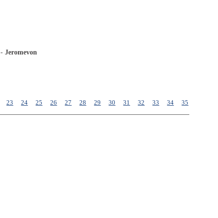
 -
Jeromevon
23
24
25
26
27
28
29
30
31
32
33
34
35
36
37