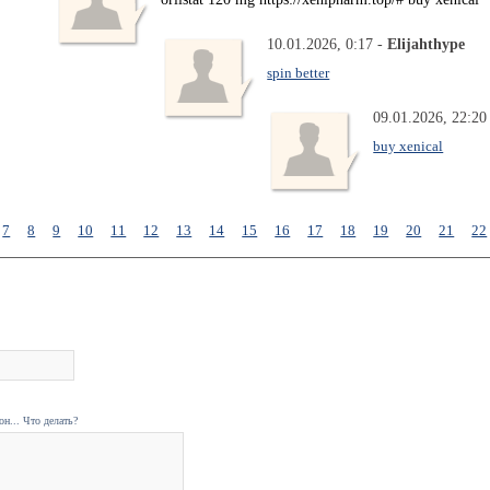
10.01.2026, 0:17 -
Elijahthype
spin better
09.01.2026, 22:20
buy xenical
7
8
9
10
11
12
13
14
15
16
17
18
19
20
21
22
н... Что делать?