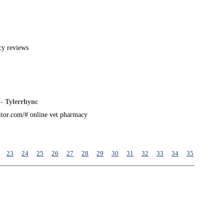
cy reviews
 -
Tylerrhync
itor.com/# online vet pharmacy
23
24
25
26
27
28
29
30
31
32
33
34
35
36
37