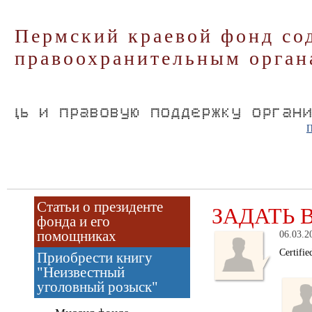
Пермский краевой фонд со
правоохранительным орган
П
Статьи о президенте
ЗАДАТЬ 
фонда и его
помощниках
06.03.2
Certifi
Приобрести книгу
"Неизвестный
уголовный розыск"