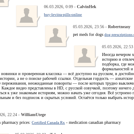
06.03.2026, 0:09 -
CalvinHek
buy-levitra-pills-online
05.03.2026, 23:56 -
Robertneasy
pet meds for dogs
dog prescriptions
05.03.2026, 22:53
Иногда вечером х
историю и отвлеч
подборка, где м
формальностей и
, новинки и проверенная классика — всё доступно на русском, в достой
истории, а не о поиске рабочей ссылки. Отдельная гордость — азиатские
 переживания, неожиданные повороты — после которых трудно выключи
 Каждое видео представлены в HD, с русской озвучкой, поэтому ничего 
ться к уже знакомым историям, можно начать уже сегодня. Всё устроено 
ильным и без подписок и скрытых условий. Остаётся только выбрать исто
026, 22:24 -
WilliamUtege
n pharmacy prices:
Certified Canada Rx
- medication canadian pharmacy