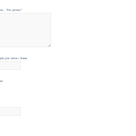
н... Что делать?
дим для связи с Вами
нке