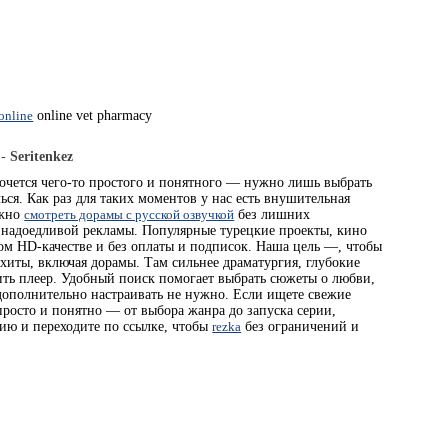
 online
online vet pharmacy
 -
Seritenkez
очется чего-то простого и понятного — нужно лишь выбрать
ься. Как раз для таких моментов у нас есть внушительная
ожно
смотреть дорамы с русской озвучкой
без лишних
 надоедливой рекламы. Популярные турецкие проекты, кино
ном HD-качестве и без оплаты и подписок. Наша цель —, чтобы
 хиты, включая дорамы. Там сильнее драматургия, глубокие
ть плеер. Удобный поиск помогает выбрать сюжеты о любви,
дополнительно настраивать не нужно. Если ищете свежие
просто и понятно — от выбора жанра до запуска серии,
рию и переходите по ссылке, чтобы
rezka
без ограничений и