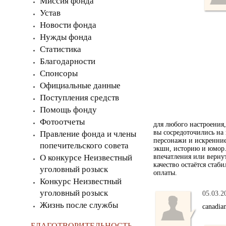
Миссия фонда
Устав
Новости фонда
Нужды фонда
Статистика
Благодарности
Спонсоры
Официальные данные
Поступления средств
Помощь фонду
Фотоотчеты
для любого настроения
вы сосредоточились на 
Правление фонда и члены
персонажи и искренние
попечительского совета
экшн, историю и юмор.
О конкурсе Неизвестный
впечатления или верну
качество остаётся стаб
уголовный розыск
оплаты.
Конкурс Неизвестный
уголовный розыск
05.03.2
Жизнь после службы
canadia
БЛАГОТВОРИТЕЛЬНОСТЬ