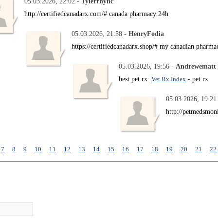
05.03.2026, 22:02 -
Tylerrhync
http://certifiedcanadarx.com/# canada pharmacy 24h
05.03.2026, 21:58 -
HenryFodia
https://certifiedcanadarx.shop/# my canadian pharma
05.03.2026, 19:56 -
Andrewematt
best pet rx:
Vet Rx Index
- pet rx
05.03.2026, 19:21
http://petmedsmon
7
8
9
10
11
12
13
14
15
16
17
18
19
20
21
22