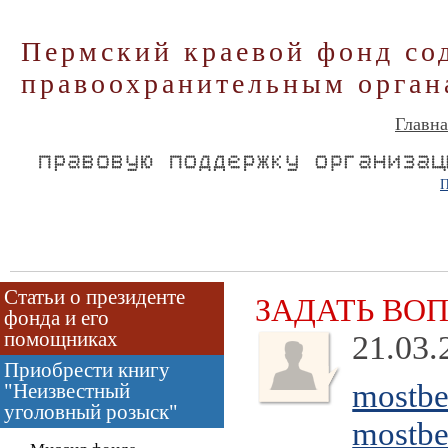
Пермский краевой фонд со
правоохранительным орган
Главна
П
Статьи о президенте
ЗАДАТЬ ВО
фонда и его
помощниках
21.03.
Приобрести книгу
mostbe
"Неизвестный
уголовный розыск"
mostbe