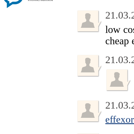
21.03.
low co
cheap 
21.03.
21.03.
effexor