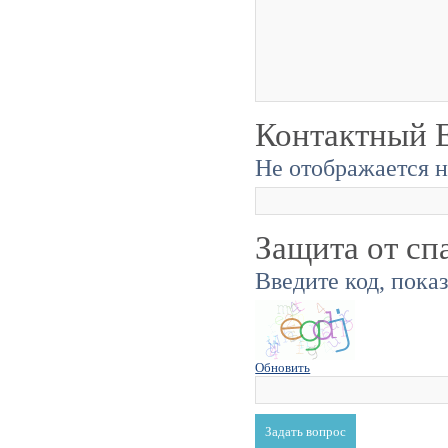
Контактный E
Не отображается н
Защита от сп
Введите код, пока
Обновить