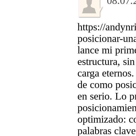
08.07.
https://andyn
posicionar-u
lance mi prime
estructura, si
carga eternos.
de como posi
en serio. Lo p
posicionamien
optimizado: co
palabras clave