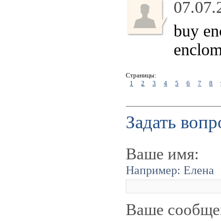
07.07.
buy en
enclom
Страницы:
1
2
3
4
5
6
7
8
Задать вопр
Ваше имя:
Например: Елена
Ваше сообще