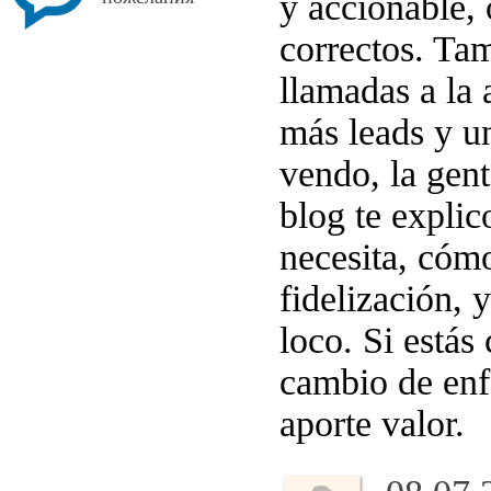
y accionable,
correctos. Ta
llamadas a la
más leads y u
vendo, la gent
blog te explic
necesita, cómo
fidelización, 
loco. Si estás
cambio de enf
aporte valor.