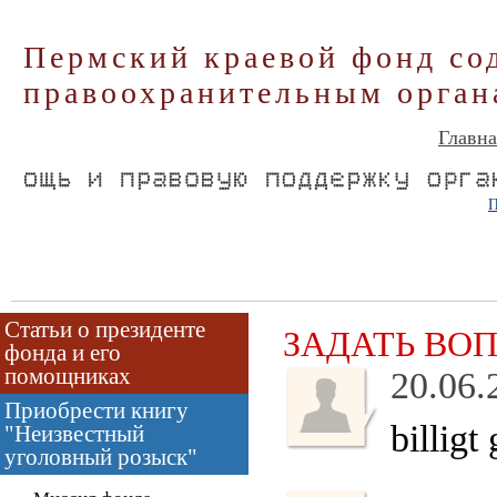
Пермский краевой фонд со
правоохранительным орган
Главна
П
Статьи о президенте
ЗАДАТЬ ВО
фонда и его
помощниках
20.06.
Приобрести книгу
billigt
"Неизвестный
уголовный розыск"