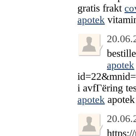
gratis frakt
co
vitamin
apotek
20.06.
bestill
apotek
id=22&mnid=4
i avfГёring te
apotek 
apotek
20.06.
https: