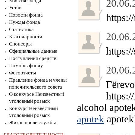
Миссия фонда
20.06.
Устав
Новости фонда
https:
Нужды фонда
Статистика
20.06.
Благодарности
Спонсоры
https:
Официальные данные
Поступления средств
Помощь фонду
20.06.
Фотоотчеты
Правление фонда и члены
Гёrevo
попечительского совета
https:
О конкурсе Неизвестный
уголовный розыск
alcohol apote
Конкурс Неизвестный
уголовный розыск
apotek
apotek
Жизнь после службы
БЛАГОТВОРИТЕЛЬНОСТЬ