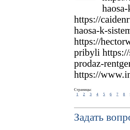
haosa-k
https://caide
haosa-k-siste
https://hecto
pribyli https:
prodaz-rentge
https://www.
Страницы:
1
2
3
4
5
6
7
8
Задать вопр