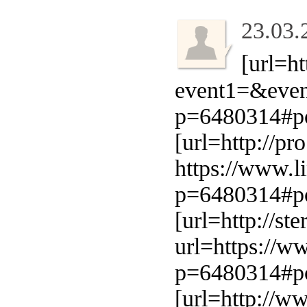
23.03.
[url=ht
event1=&even
p=6480314#po
[url=http://pr
https://www.l
p=6480314#po
[url=http://s
url=https://w
p=6480314#po
[url=http://w