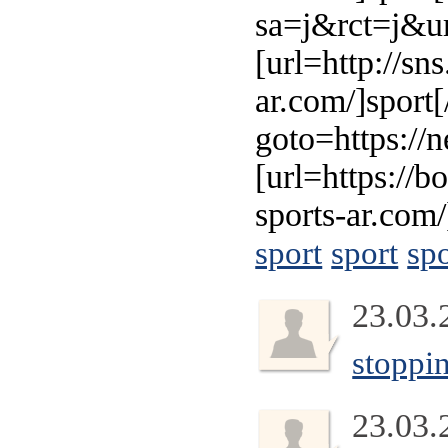
sa=j&rct=j&url
[url=http://sn
ar.com/]sport[/
goto=https://n
[url=https://b
sports-ar.com/
sport
sport
spo
23.03.
stoppin
23.03.