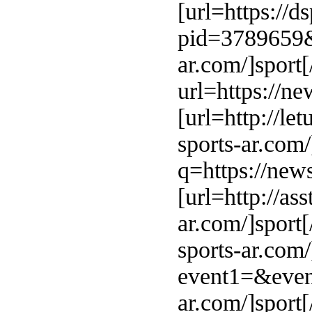
[url=https://d
pid=3789659&
ar.com/]sport[
url=https://ne
[url=http://l
sports-ar.com/
q=https://news
[url=http://as
ar.com/]sport[
sports-ar.com/
event1=&even
ar.com/]sport[