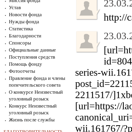
Миссия фонда
23.03.
Устав
Новости фонда
http:/
Нужды фонда
Статистика
23.03.
Благодарности
Спонсоры
[url=h
Официальные данные
Поступления средств
id=804
Помощь фонду
series-wii.16
Фотоотчеты
Правление фонда и члены
post_id=2211
попечительского совета
О конкурсе Неизвестный
2211517/]1xbe
уголовный розыск
[url=https://
Конкурс Неизвестный
уголовный розыск
canonical_uri
Жизнь после службы
wii.161767/?
БЛАГОТВОРИТЕЛЬНОСТЬ