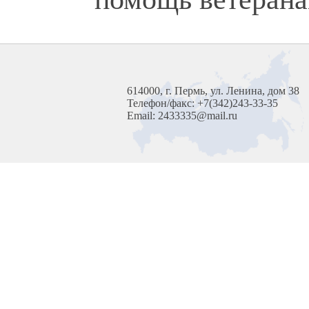
614000, г. Пермь, ул. Ленина, дом 38
Телефон/факс: +7(342)243-33-35
Email: 2433335@mail.ru