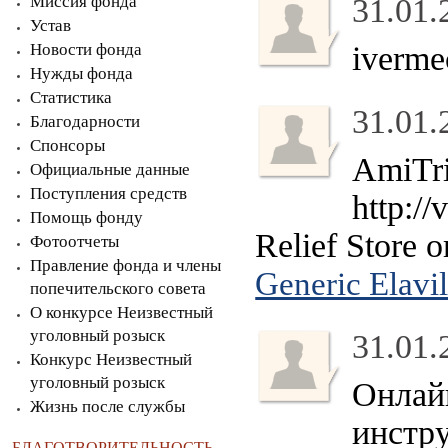
Миссия фонда
31.01.
Устав
Новости фонда
iverme
Нужды фонда
Статистика
31.01.
Благодарности
Спонсоры
AmiTr
Официальные данные
Поступления средств
http:/
Помощь фонду
Relief Store 
Фотоотчеты
Правление фонда и члены
Generic Elavi
попечительского совета
О конкурсе Неизвестный
уголовный розыск
31.01.
Конкурс Неизвестный
уголовный розыск
Онлай
Жизнь после службы
инстр
БЛАГОТВОРИТЕЛЬНОСТЬ