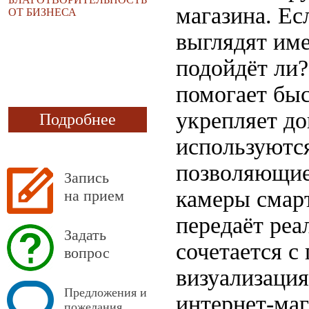
магазина. Ес
ОТ БИЗНЕСА
выглядят име
подойдёт ли?
помогает быс
укрепляет до
Подробнее
используютс
позволяющие
Запись
камеры смар
на прием
передаёт реа
Задать
сочетается с
вопрос
визуализаци
Предложения и
интернет-маг
пожелания