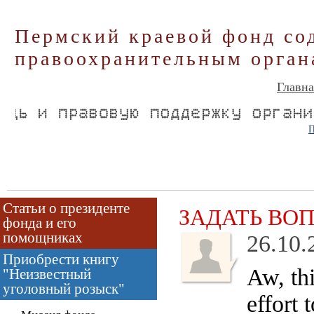
Пермский краевой фонд со
правоохранительным орган
Главна
П
Статьи о президенте
ЗАДАТЬ ВО
фонда и его
помощниках
26.10.
Приобрести книгу
Aw, th
"Неизвестный
уголовный розыск"
effort 