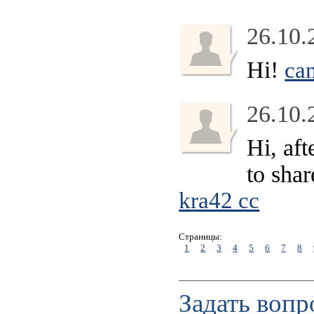
26.10.
Hi!
ca
26.10.
Hi, aft
to sha
kra42 cc
Страницы:
1
2
3
4
5
6
7
8
Задать вопр