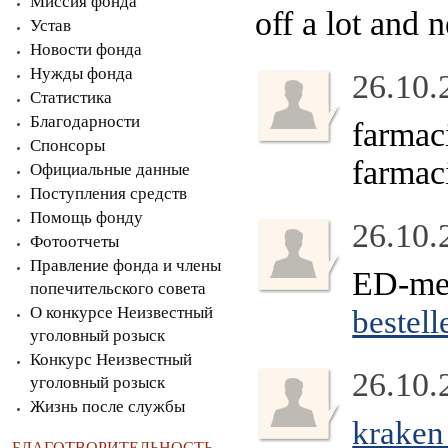
Миссия фонда
off a lot and 
Устав
Новости фонда
Нужды фонда
26.10.
Статистика
Благодарности
farmac
Спонсоры
farmac
Официальные данные
Поступления средств
Помощь фонду
26.10.
Фотоотчеты
Правление фонда и члены
ED-med
попечительского совета
О конкурсе Неизвестный
bestell
уголовный розыск
Конкурс Неизвестный
26.10.
уголовный розыск
Жизнь после службы
kraken
БЛАГОТВОРИТЕЛЬНОСТЬ