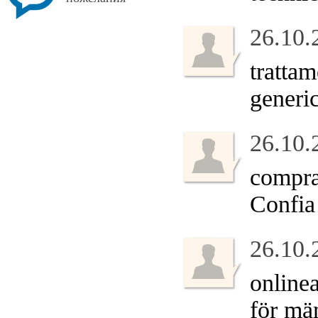
26.10.
tratta
generic
26.10.
comprar
Confia
26.10.
online
för mä