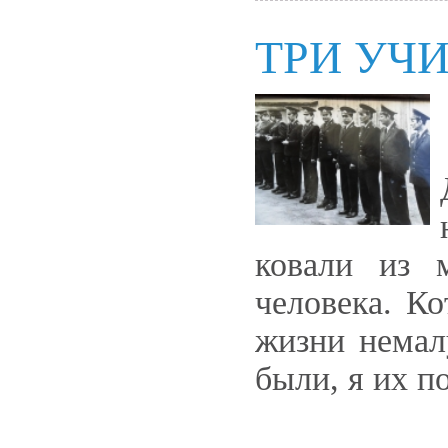
ТРИ УЧ
ковали из 
человека. К
жизни немал
были, я их п