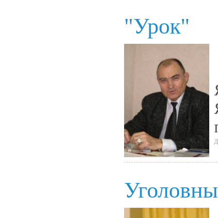
"Урок"
Д
Уголовны