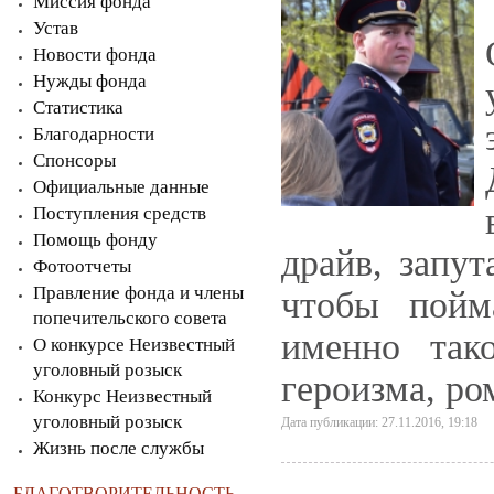
Миссия фонда
Устав
Новости фонда
Нужды фонда
Статистика
Благодарности
Спонсоры
Официальные данные
Поступления средств
Помощь фонду
драйв, запут
Фотоотчеты
Правление фонда и члены
чтобы пойм
попечительского совета
именно так
О конкурсе Неизвестный
уголовный розыск
героизма, ро
Конкурс Неизвестный
уголовный розыск
Дата публикации: 27.11.2016, 19:18
Жизнь после службы
БЛАГОТВОРИТЕЛЬНОСТЬ