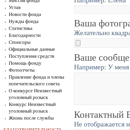
Миссия фонда
Устав
Новости фонда
Ваша фотогр
Нужды фонда
Статистика
Желательно квадра
Благодарности
Спонсоры
Официальные данные
Ваше сообще
Поступления средств
Помощь фонду
Например: У меня 
Фотоотчеты
Правление фонда и члены
попечительского совета
О конкурсе Неизвестный
уголовный розыск
Конкурс Неизвестный
уголовный розыск
Контактный E
Жизнь после службы
Не отображается н
БЛАГОТВОРИТЕЛЬНОСТЬ