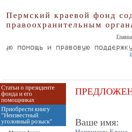
Пермский краевой фонд со
правоохранительным орган
Главна
П
Статьи о президенте
ПРЕДЛОЖЕН
фонда и его
помощниках
Приобрести книгу
"Неизвестный
Ваше имя:
уголовный розыск"
Например: Елена