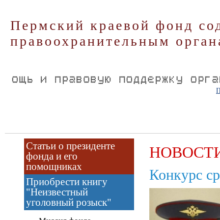
Пермский краевой фонд со
правоохранительным орган
П
Статьи о президенте
НОВОСТ
фонда и его
помощниках
Конкурс ср
Приобрести книгу
"Неизвестный
уголовный розыск"