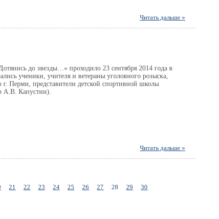
Читать дальше »
отянись до звезды…» проходило 23 сентября 2014 года в
ались ученики, учителя и ветераны уголовного розыска,
г. Перми, представители детской спортивной школы
 А.В. Капустин).
Читать дальше »
0
21
22
23
24
25
26
27
28
29
30