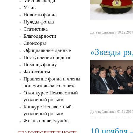
Миссия фонда
Устав
Новости фонда
Нужды фонда
Статистика
Дата публикации: 10.12.2014
Благодарности
Спонсоры
«Звезды ря
Официальные данные
Поступления средств
Помощь фонду
Фотоотчеты
Правление фонда и члены
попечительского совета
О конкурсе Неизвестный
уголовный розыск
Конкурс Неизвестный
Дата публикации: 01.12.2014
уголовный розыск
Жизнь после службы
10 ноября 
БЛАГОТВОРИТЕЛЬНОСТЬ