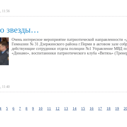
, 11:56
до звезды…
Очень интересное мероприятие патриотической направленности «Д
Гимназии № 31 Дзержинского района г.Перми в актовом зале собр
действующие сотрудники отдела полиции №1 Управление МВД по 
«Динамо», воспитанники патриотического клуба «Витязь» (Тренер
, 11:40
4
5
6
7
8
9
10
11
12
13
14
15
16
17
18
19
2