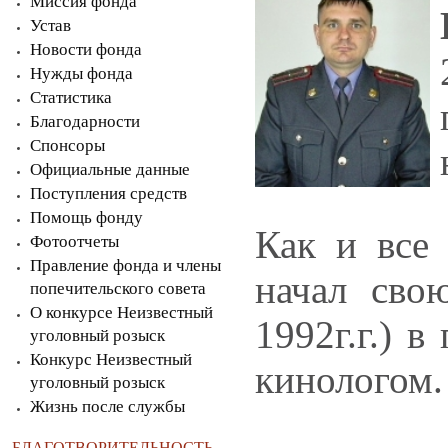
Миссия фонда
Устав
Новости фонда
Нужды фонда
Статистика
Благодарности
Спонсоры
Официальные данные
Поступления средств
Помощь фонду
Как и все
Фотоотчеты
Правление фонда и члены
начал сво
попечительского совета
О конкурсе Неизвестный
1992г.г.) 
уголовный розыск
Конкурс Неизвестный
кинологом.
уголовный розыск
Жизнь после службы
БЛАГОТВОРИТЕЛЬНОСТЬ