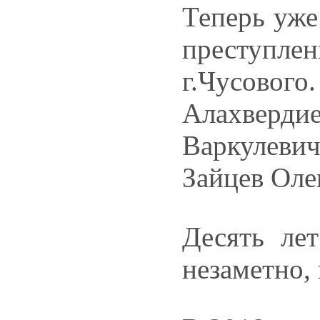
Теперь уже
преступлен
г.Чусово
Алахверд
Варкулеви
Зайцев Оле
Десять ле
незаметно, 