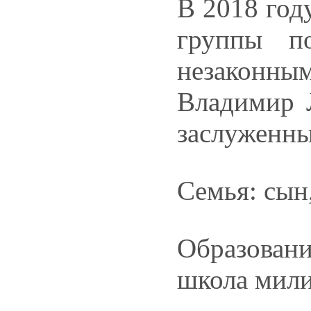
В 2018 год
группы п
незаконны
Владимир 
заслуженны
Семья: сын
Образован
школа мил