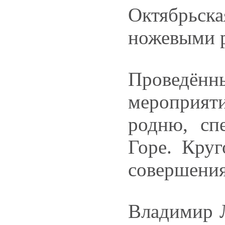
Октябрьска
ножевыми р
Проведён
мероприят
родню, сп
Горе. Кру
совершения
Владимир Л