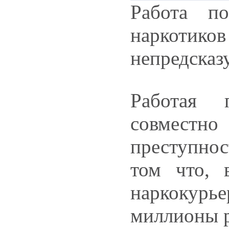
Работа по
наркотико
непредсказ
Работая 
совместно
преступно
том что, 
наркокур
миллионы р