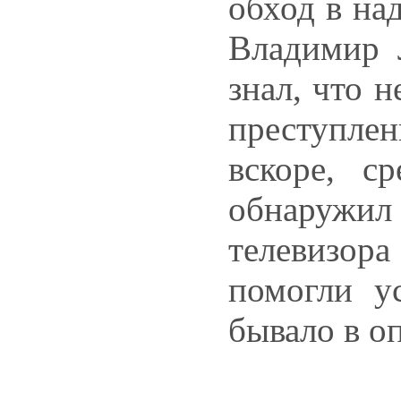
обход в на
Владимир 
знал, что 
преступле
вскоре, с
обнаружил
телевизора
помогли у
бывало в о