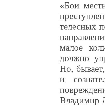
«Бои местн
преступле
телесных п
направлен
малое кол
должно упр
Но, бывает
и сознат
поврежде
Владимир 