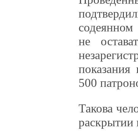
подтверди
содеянном 
не остава
незареги
показания 
500 патроно
Такова чел
раскрытии 