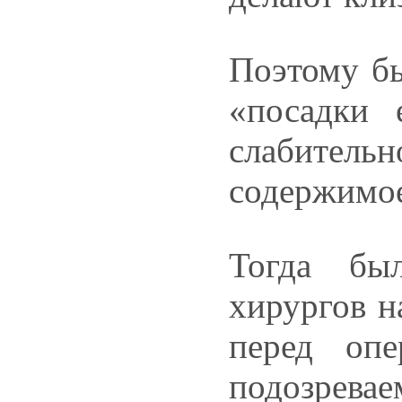
Поэтому бы
«посадки 
слабитель
содержимое
Тогда бы
хирургов н
перед опе
подозре