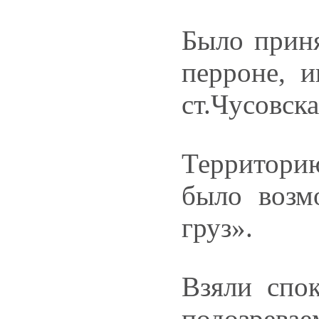
Было приня
перроне, 
ст.Чусовска
Территорию
было возм
груз».
Взяли спо
подозрева