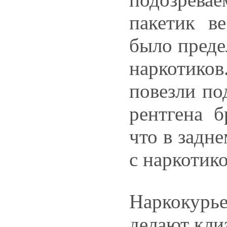
пакетик в
было преде
наркотиков
повезли по
рентгена б
что в задн
с наркотик
Наркокурь
делают кли