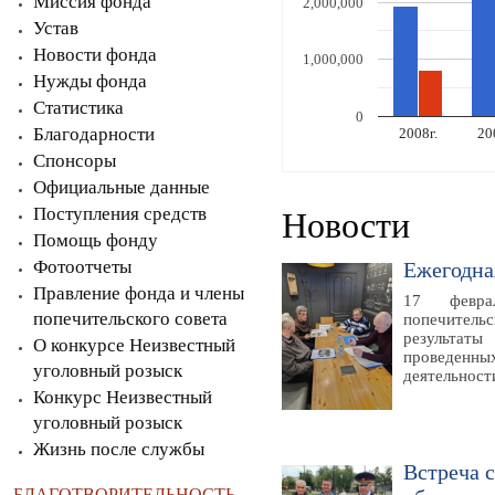
Миссия фонда
2,000,000
Устав
Новости фонда
1,000,000
Нужды фонда
Статистика
.
2020г.
2022г.
0
Благодарности
2008г.
20
2019г.
2021г.
2023г.
Спонсоры
Официальные данные
Поступления средств
Новости
Помощь фонду
Фотоотчеты
Ежегодна
Правление фонда и члены
17 февра
попечительского совета
попечительс
результат
О конкурсе Неизвестный
проведенны
уголовный розыск
деятельност
Конкурс Неизвестный
уголовный розыск
Жизнь после службы
Встреча 
БЛАГОТВОРИТЕЛЬНОСТЬ